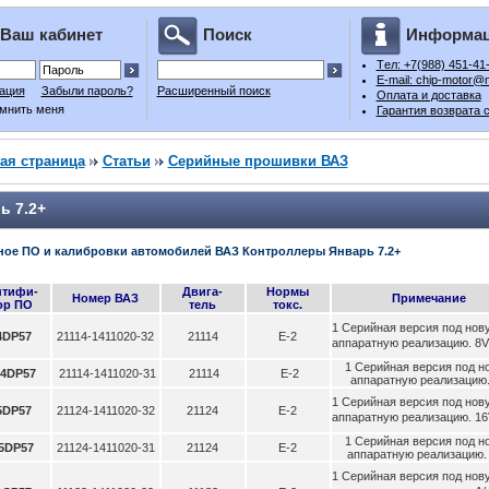
Ваш кабинет
Поиск
Информа
Tел: +7(988) 451-41
E-mail: chip-motor@m
ация
Забыли пароль?
Расширенный поиск
Оплата и доставка
мнить меня
Гарантия возврата 
ая страница
Статьи
Серийные прошивки ВАЗ
ь 7.2+
ное ПО и калибровки автомобилей ВАЗ
Контроллеры Январь 7.2+
нтифи-
Двига-
Нормы
Номер ВАЗ
Примечание
ор ПО
тель
токс.
1 Серийная версия под нов
4DP57
21114-1411020-32
21114
Е-2
аппаратную реализацию. 8V
1 Серийная версия под н
4DP57
21114-1411020-31
21114
Е-2
аппаратную реализацию.
1 Серийная версия под нов
5DP57
21124-1411020-32
21124
Е-2
аппаратную реализацию. 16
1 Серийная версия под н
5DP57
21124-1411020-31
21124
Е-2
аппаратную реализацию.
1 Серийная версия под нов