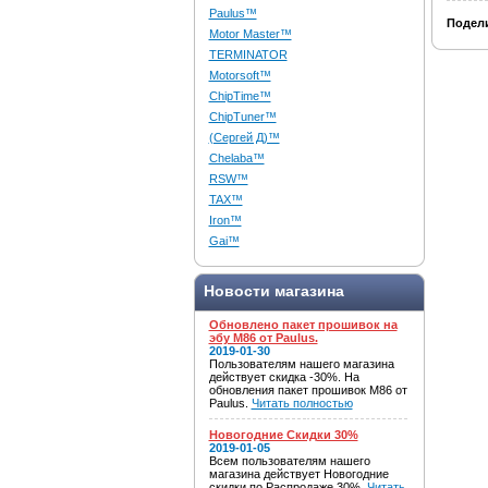
Paulus™
Подел
Motor Master™
TERMINATOR
Motorsoft™
ChipTime™
ChipTuner™
(Сергей Д)™
Chelaba™
RSW™
TAX™
Iron™
Gai™
Новости магазина
Обновлено пакет прошивок на
эбу M86 от Paulus.
2019-01-30
Пользователям нашего магазина
действует скидка -30%. На
обновления пакет прошивок M86 от
Paulus.
Читать полностью
Новогодние Скидки 30%
2019-01-05
Всем пользователям нашего
магазина действует Новогодние
скидки по Распродаже 30%.
Читать