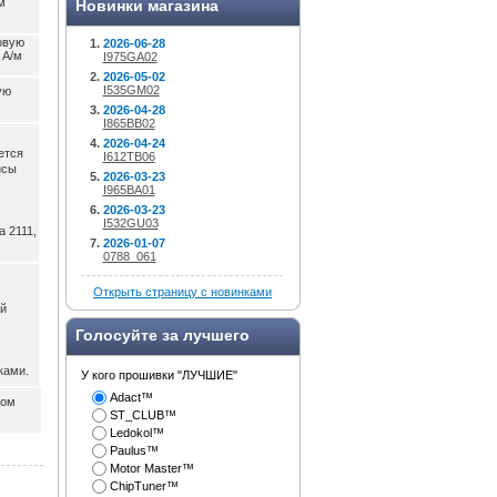
м
Новинки магазина
овую
2026-06-28
 А/м
I975GA02
2026-05-02
I535GM02
ую
2026-04-28
I865BB02
2026-04-24
ется
I612TB06
исы
2026-03-23
I965BA01
2026-03-23
I532GU03
 2111,
2026-01-07
0788_061
Открыть страницу с новинками
й
Голосуйте за лучшего
ками.
У кого прошивки "ЛУЧШИЕ"
Adact™
том
ST_CLUB™
Ledokol™
Paulus™
Motor Master™
ChipTuner™