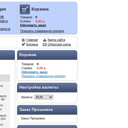
ция
Корзина
-98
Товаров:
0
ail.ru
Сумма:
0,00 р.
Оформить заказ
средств
Показать плавающую корзину
Главная
Карта сайта
Корзина
Обратная связь
Корзина
Товаров:
0
Сумма:
0,00 р.
Оформить заказ
Показать плавающую корзину
ую
Настройка валюты
овую
Валюта:
 8V
ую
Заказ Прошивок
V
овую
Заказ Прошивок
 16V
ую