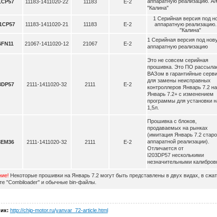
аппаратную реализацию. А/
1CP57
11183-1411020-22
11183
Е-2
"Калина"
1 Серийная версия под н
1CP57
11183-1411020-21
11183
Е-2
аппаратную реализацию.
"Калина"
1 Серийная версия под нов
6FN11
21067-1411020-12
21067
Е-2
аппаратную реализацию
Это не совсем серийная
прошивка. Это ПО рассыла
ВАЗом в гарантийные серв
для замены неисправных
3DP57
2111-1411020-32
2111
Е-2
контроллеров Январь 7.2 на
Январь 7.2+ с изменением
программы для установки на
1,5л.
Прошивка с блоков,
продаваемых на рынках
(имитация Январь 7.2 старо
аппаратной реализации).
3EM36
2111-1411020-32
2111
Е-2
Отличается от
I203DP57 несколькими
незначительными калибров
ие!
Некоторые прошивки на Январь 7.2 могут быть представлены в двух видах, в сжа
е "Combiloader" и обычные bin-файлы.
ик:
http://chip-motor.ru/yanvar_72-article.html