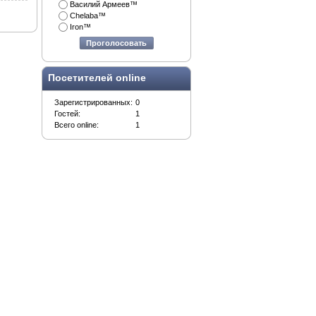
Василий Армеев™
Chelaba™
Iron™
Проголосовать
Посетителей online
Зарегистрированных:
0
Гостей:
1
Всего online:
1