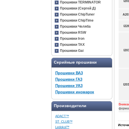
I20
Прошивки TERMINATOR
Прошивки (Сергей Д)
Прошивки ChipTuner
A20
Прошивки ChipTime
I22
Прошивки Челяба
Прошивки RSW
Прошивки Iron
Прошивки TAX
I20
Прошивки Gai
Серийные прошивки
Прошивки ВАЗ
Прошивки ГАЗ
I20
Прошивки УАЗ
Прошивки иномарок
Вниман
Производители
формат
ADACT™
ST_CLUB™
Источн
Ledokol™