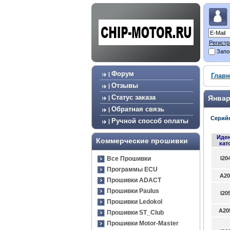
Регистр
Запо
Форум
|
Главн
Отзывы
|
Статус заказа
Январ
|
Обратная связь
|
Серий
Ручной способ оплаты
|
Иде
Коммерческие прошивки
кат
Все Прошивки
I20
Программы ECU
A20
Прошивки ADACT
Прошивки Paulus
I20
Прошивки Ledokol
A20
Прошивки ST_Club
Прошивки Motor-Master