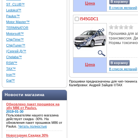
В корзину
Цена
ST_CLUB™
В список желаний
Ledokol™
Paulus™
I545GDC1
Motor Master™
TERMINATOR
Прошивка для а/
Motorsoft™
трансмиссия. Д
ChipTime™
Нормы токсичнос
ChipTuner™
(Сергей Д)™
Chelaba™
RSW™
В корзину
Цена
TAX™
В список желаний
Iron™
Gai™
Прошивки предназначены для чип-тюнинга
Калибровки: Андрей Зайцев ©TAX
Новости магазина
Обновлено пакет прошивок на
эбу M86 от Paulus.
2019-01-30
Пользователям нашего магазина
действует скидка -30%. На
обновления пакет прошивок M86 от
Paulus.
Читать полностью
Новогодние Скидки 30%