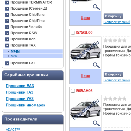
Прошивки TERMINATOR
Прошивки (Сергей Д)
Прошивки ChipTuner
В корзину
Цена
Прошивки ChipTime
В список желаний
Прошивки Челяба
I575GL00
Прошивки RSW
Прошивки Iron
Прошивки TAX
Прошивка для а/
трансмиссия. Д
M74M
Нормы токсичнос
M86
Прошивки Gai
Серийные прошивки
В корзину
Цена
В список желаний
Прошивки ВАЗ
I565AH06
Прошивки ГАЗ
Прошивки УАЗ
Прошивка для а/
Прошивки иномарок
трансмиссия. Д
Нормы токсичнос
Производители
ADACT™