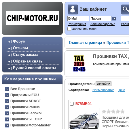
Ваш кабинет
Регистрация
Забыли пароль?
Расш
Запомнить меня
Форум
|
Главная страница
Прошивки 
Отзывы
|
Статус заказа
|
Прошивки TAX 
Обратная связь
|
Коммерческие прошивк
Ручной способ оплаты
|
Коммерческие прошивки
Производитель:
Все Прошивки
Сортировка:
Наименование
Цена
Программы ECU
Прошивки ADACT
I575ME04
Прошивки Paulus
Прошивки Ledokol
Прошивка для а/
Прошивки ST_Club
СПОРТ. Динамич
Прошивки Motor-Master
Нормы токсичнос