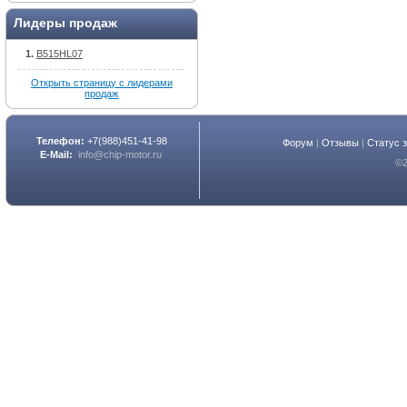
Лидеры продаж
B515HL07
Открыть страницу с лидерами
продаж
Телефон:
+7(988)451-41-98
Форум
|
Отзывы
|
Статус 
E-Mail:
info@chip-motor.ru
©2