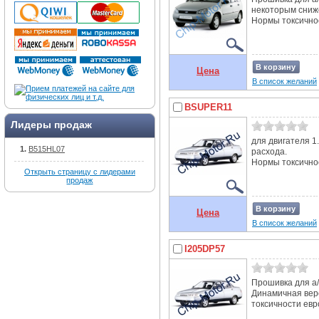
некоторым сниж
Нормы токсичнос
В корзину
Цена
В список желаний
BSUPER11
Лидеры продаж
для двигателя 1
B515HL07
расхода.
Нормы токсичнос
Открыть страницу с лидерами
продаж
В корзину
Цена
В список желаний
I205DP57
Прошивка для а/
Динамичная вер
токсичности евро