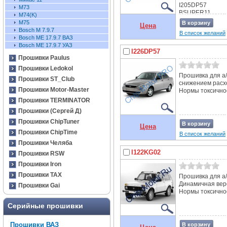
I205DP57
М73
BSUPER11
М74(K)
I201CP57
М75
В корзину
Цена
I201CP57_1.4L
Bosch M 7.9.7
В список желаний
I226FN11
Bosch ME 17.9.7 ВАЗ
I228FN11
Bosch ME 17.9.7 УАЗ
I122KG02_С
I226DP57
Прошивки Paulus
I122KG02_В
I226DP57
Прошивки Ledokol
Прошивка для а/
Прошивки ST_Club
снижением расх
Прошивки Motor-Master
Нормы токсичнос
Прошивки TERMINATOR
Прошивки (Сергей Д)
Прошивки ChipTuner
В корзину
Цена
Прошивки ChipTime
В список желаний
Прошивки Челяба
I122KG02
Прошивки RSW
Прошивки Iron
Прошивки TAX
Прошивка для а/
Динамичная вер
Прошивки Gai
Нормы токсичнос
Серийные прошивки
Прошивки ВАЗ
В корзину