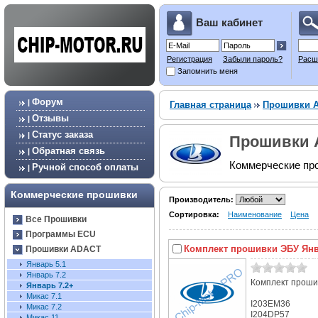
Ваш кабинет
Регистрация
Забыли пароль?
Расш
Запомнить меня
Форум
|
Главная страница
Прошивки 
Отзывы
|
Статус заказа
|
Прошивки 
Обратная связь
|
Коммерческие пр
Ручной способ оплаты
|
Коммерческие прошивки
Производитель:
Сортировка:
Наименование
Цена
Все Прошивки
Программы ECU
Комплект прошивки ЭБУ Янв
Прошивки ADACT
Январь 5.1
Январь 7.2
Комплект проши
Январь 7.2+
Микас 7.1
I203EM36
Микас 7.2
I204DP57
Микас 11