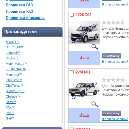
Цена
В список желаний
Прошивки ГАЗ
Прошивки УАЗ
I122KG02
Прошивки иномарок
для а/м Нива с 
Производители
некоторым сниж
Нормы токсичнос
ADACT™
ST_CLUB™
Ledokol™
В корзину
Цена
Paulus™
В список желаний
Motor Master™
TERMINATOR
I228FN11
Motorsoft™
ChipTime™
ChipTuner™
для а/м классик
некоторым сниж
(Сергей Д)™
Нормы токсичнос
Chelaba™
RSW™
TAX™
Iron™
В корзину
Цена
Gai™
В список желаний