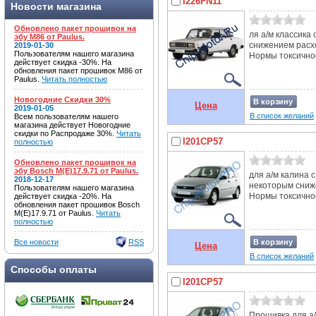
I226FN11
Новости магазина
Обновлено пакет прошивок на
ля а/м классика
эбу M86 от Paulus.
снижением расх
2019-01-30
Пользователям нашего магазина
Нормы токсичнос
действует скидка -30%. На
обновления пакет прошивок M86 от
Paulus.
Читать полностью
Новогодние Скидки 30%
В корзину
Цена
2019-01-05
В список желаний
Всем пользователям нашего
магазина действует Новогодние
скидки по Распродаже 30%.
Читать
I201CP57
полностью
Обновлено пакет прошивок на
эбу Bosch M(E)17.9.71 от Paulus.
для а/м калина 
2018-12-17
некоторым сниж
Пользователям нашего магазина
Нормы токсичнос
действует скидка -20%. На
обновления пакет прошивок Bosch
M(E)17.9.71 от Paulus.
Читать
полностью
Все новости
RSS
В корзину
Цена
В список желаний
Способы оплаты
I201CP57
Прошивка для а/