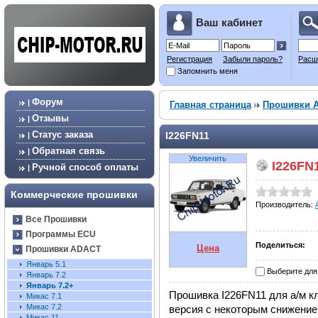
Ваш кабинет
Регистрация
Забыли пароль?
Расш
Запомнить меня
Форум
|
Главная страница
Прошивки 
Отзывы
|
Статус заказа
I226FN11
|
Обратная связь
|
Увеличить
I226FN
Ручной способ оплаты
|
Коммерческие прошивки
Производитель:
Все Прошивки
Программы ECU
Поделиться:
Цена
Прошивки ADACT
Январь 5.1
Выберите для
Январь 7.2
Январь 7.2+
Прошивка I226FN11 для а/м кл
Микас 7.1
Микас 7.2
версия с некоторым снижение
Микас 11