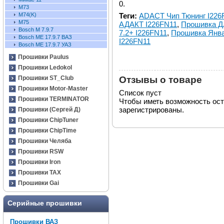
0.
М73
Теги:
ADACT Чип Тюнинг I226
М74(K)
М75
АДАКТ I226FN11
,
Прошивка Д
Bosch M 7.9.7
7.2+ I226FN11
,
Прошивка Янва
Bosch ME 17.9.7 ВАЗ
I226FN11
Bosch ME 17.9.7 УАЗ
Прошивки Paulus
Прошивки Ledokol
Отзывы о товаре
Прошивки ST_Club
Прошивки Motor-Master
Список пуст
Прошивки TERMINATOR
Чтобы иметь возможность ос
зарегистрированы.
Прошивки (Сергей Д)
Прошивки ChipTuner
Прошивки ChipTime
Прошивки Челяба
Прошивки RSW
Прошивки Iron
Прошивки TAX
Прошивки Gai
Серийные прошивки
Прошивки ВАЗ