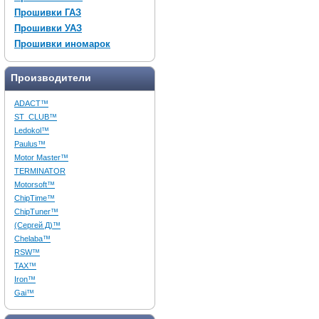
Прошивки ГАЗ
Прошивки УАЗ
Прошивки иномарок
Производители
ADACT™
ST_CLUB™
Ledokol™
Paulus™
Motor Master™
TERMINATOR
Motorsoft™
ChipTime™
ChipTuner™
(Сергей Д)™
Chelaba™
RSW™
TAX™
Iron™
Gai™