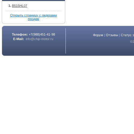
B515HL07
Открыть страницу с лидерами
продаж
Телефон:
+7(988)451-41-98
Форум
|
Отзывы
|
Статус 
E-Mail:
info@chip-motor.ru
©2