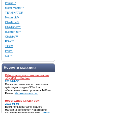
Paulus™
Motor Master™
TERMINATOR
Motorsoft™
ChipTime™
ChipTuner™
(Сергей Д)™
Chelaba™
RSW™
TAX™
Iron™
Gai™
Новости магазина
Обновлено пакет прошивок на
эбу M86 от Paulus.
2019-01-30
Пользователям нашего магазина
действует скидка -30%. На
обновления пакет прошивок M86 от
Paulus.
Читать полностью
Новогодние Скидки 30%
2019-01-05
Всем пользователям нашего
магазина действует Новогодние
скидки по Распродаже 30%.
Читать