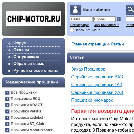
Ваш кабинет
Регистрация
Забыли пароль?
Расш
Запомнить меня
Форум
|
Главная страница
Статьи
Отзывы
|
Статус заказа
Статьи
|
Обратная связь
|
Заказ Прошивок
Ручной способ оплаты
|
Серийные прошивки ВАЗ
Коммерческие прошивки
Серийные прошивки ГАЗ
Серийные прошивки УАЗ
Все Прошивки
Программы ECU
Прошивки иномарок
Прошивки ADACT
Гарантия возврата ден
Прошивки Paulus
Прошивки Ledokol
Интернет-магазин Chip-Motor
Прошивки ST_Club
продукта, если по каким-то п
подходят. 3 Правила чтобы в
Прошивки Motor-Master