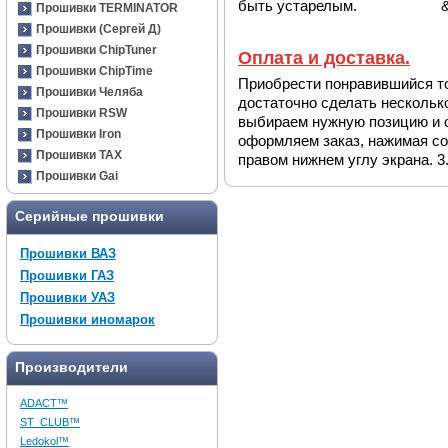
быть устарелым. &nb
Прошивки TERMINATOR
Прошивки (Сергей Д)
Прошивки ChipTuner
Оплата и доставка.
Прошивки ChipTime
Приобрести понравившийся то
Прошивки Челяба
достаточно сделать нескольк
Прошивки RSW
выбираем нужную позицию и о
Прошивки Iron
оформляем заказ, нажимая с
Прошивки TAX
правом нижнем углу экрана. 3.
Прошивки Gai
Серийные прошивки
Прошивки ВАЗ
Прошивки ГАЗ
Прошивки УАЗ
Прошивки иномарок
Производители
ADACT™
ST_CLUB™
Ledokol™