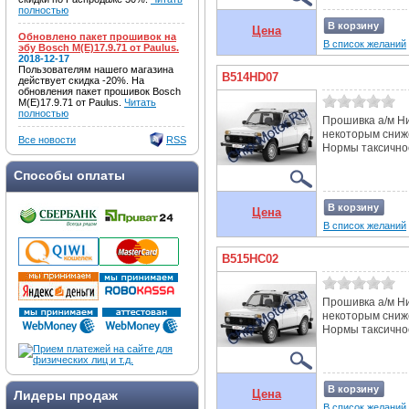
полностью
В корзину
Цена
Обновлено пакет прошивок на
В список желаний
эбу Bosch M(E)17.9.71 от Paulus.
2018-12-17
Пользователям нашего магазина
B514HD07
действует скидка -20%. На
обновления пакет прошивок Bosch
M(E)17.9.71 от Paulus.
Читать
полностью
Прошивка а/м Ни
некоторым сниж
Все новости
RSS
Нормы таксичност
Способы оплаты
В корзину
Цена
В список желаний
B515HC02
Прошивка а/м Ни
некоторым сниж
Нормы таксичност
В корзину
Цена
Лидеры продаж
В список желаний