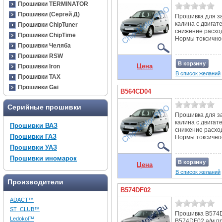
Прошивки TERMINATOR
Прошивки (Сергей Д)
Прошивка для з
калина с двигат
Прошивки ChipTuner
снижение расхо
Прошивки ChipTime
Нормы токсичност
Прошивки Челяба
Прошивки RSW
В корзину
Цена
Прошивки Iron
В список желаний
Прошивки TAX
Прошивки Gai
B564CD04
Серийные прошивки
Прошивка для з
калина с двигат
Прошивки ВАЗ
снижение расхо
Прошивки ГАЗ
Нормы токсичност
Прошивки УАЗ
Прошивки иномарок
В корзину
Цена
В список желаний
Производители
B574DF02
ADACT™
ST_CLUB™
Прошивка B574D
Ledokol™
B574DF02 а/м пр