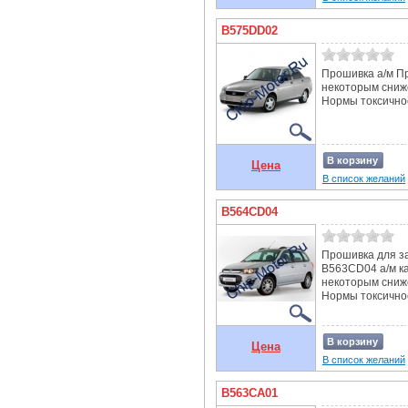
B575DD02
Прошивка а/м Пр
некоторым сниж
Нормы токсичнос
В корзину
Цена
В список желаний
B564CD04
Прошивка для з
B563CD04 а/м ка
некоторым сниж
Нормы токсичнос
В корзину
Цена
В список желаний
B563CA01