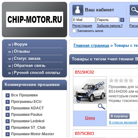
Ваш кабинет
Регистрация
Забыли пароль?
Расш
Запомнить меня
Форум
|
Главная страница
Товары с те
Отзывы
|
Статус заказа
Товары с тегом «чип тюнинг 
|
Обратная связь
|
B515HC02
Ручной способ оплаты
|
Коммерческие прошивки
Прошивка для з
B514HD06 а/м ни
Все Прошивки
некоторым сниж
Нормы токсичност
Программы ECU
Прошивки ADACT
Прошивки Paulus
В корзину
Цена
Прошивки Ledokol
В список желаний
Прошивки ST_Club
B575CB03
Прошивки Motor-Master