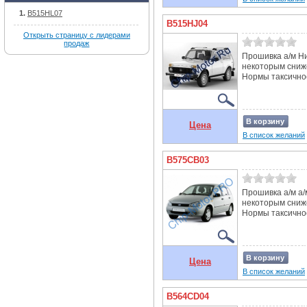
B515HL07
B515HJ04
Открыть страницу с лидерами
продаж
Прошивка а/м Ни
некоторым сниж
Нормы таксичност
В корзину
Цена
В список желаний
B575CB03
Прошивка а/м а/
некоторым сниж
Нормы таксичнос
В корзину
Цена
В список желаний
B564CD04