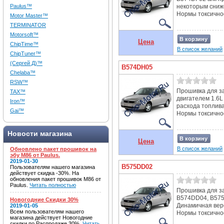
Paulus™
некоторым сниж
Нормы токсичност
Motor Master™
TERMINATOR
Motorsoft™
В корзину
Цена
ChipTime™
В список желаний
ChipTuner™
(Сергей Д)™
B574DH05
Chelaba™
RSW™
Прошивка для з
TAX™
двигателем 1.6L
Iron™
расхода топлива
Gai™
Нормы токсичност
Новости магазина
В корзину
Цена
В список желаний
Обновлено пакет прошивок на
эбу M86 от Paulus.
2019-01-30
B575DD02
Пользователям нашего магазина
действует скидка -30%. На
обновления пакет прошивок M86 от
Paulus.
Читать полностью
Прошивка для з
B574DD04, B575D
Новогодние Скидки 30%
Динамичная вер
2019-01-05
Всем пользователям нашего
Нормы токсичност
магазина действует Новогодние
скидки по Распродаже 30%.
Читать