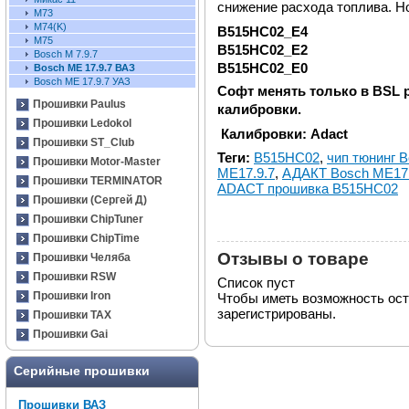
снижение расхода топлива. Но
М73
М74(K)
B515HC02_E4
М75
B515HC02_E2
Bosch M 7.9.7
B515HC02_E0
Bosch ME 17.9.7 ВАЗ
Bosch ME 17.9.7 УАЗ
Софт менять только в BSL р
Прошивки Paulus
калибровки.
Прошивки Ledokol
Калибровки: Adact
Прошивки ST_Club
Теги:
B515HC02
,
чип тюнинг 
Прошивки Motor-Master
ME17.9.7
,
АДАКТ Bosch ME17.
Прошивки TERMINATOR
ADACT прошивка B515HC02
Прошивки (Сергей Д)
Прошивки ChipTuner
Прошивки ChipTime
Отзывы о товаре
Прошивки Челяба
Прошивки RSW
Список пуст
Прошивки Iron
Чтобы иметь возможность ос
зарегистрированы.
Прошивки TAX
Прошивки Gai
Серийные прошивки
Прошивки ВАЗ