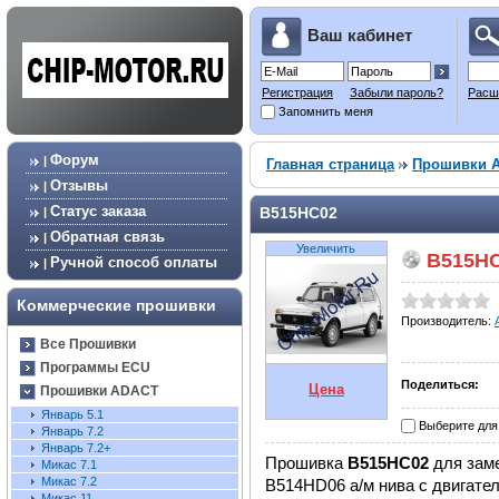
Ваш кабинет
Регистрация
Забыли пароль?
Расш
Запомнить меня
Форум
|
Главная страница
Прошивки 
Отзывы
|
Статус заказа
B515HC02
|
Обратная связь
|
Увеличить
B515H
Ручной способ оплаты
|
Коммерческие прошивки
Производитель:
Все Прошивки
Программы ECU
Поделиться:
Цена
Прошивки ADACT
Январь 5.1
Выберите для
Январь 7.2
Январь 7.2+
Прошивка
B515HC02
для зам
Микас 7.1
Микас 7.2
B514HD06 а/м нива с двигател
Микас 11