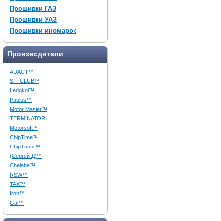
Прошивки ГАЗ
Прошивки УАЗ
Прошивки иномарок
Производители
ADACT™
ST_CLUB™
Ledokol™
Paulus™
Motor Master™
TERMINATOR
Motorsoft™
ChipTime™
ChipTuner™
(Сергей Д)™
Chelaba™
RSW™
TAX™
Iron™
Gai™