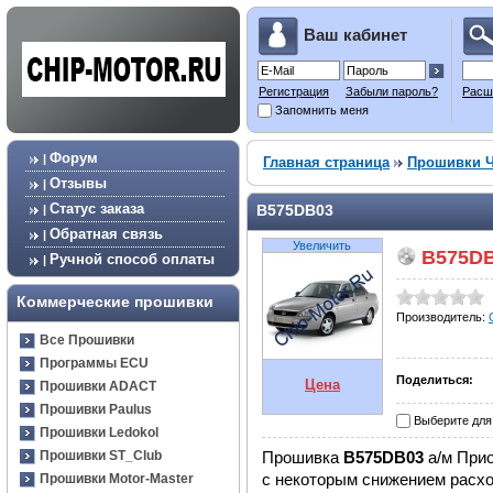
Ваш кабинет
Регистрация
Забыли пароль?
Расш
Запомнить меня
Форум
|
Главная страница
Прошивки 
Отзывы
|
Статус заказа
B575DB03
|
Обратная связь
|
Увеличить
B575D
Ручной способ оплаты
|
Коммерческие прошивки
Производитель:
Все Прошивки
Программы ECU
Поделиться:
Цена
Прошивки ADACT
Прошивки Paulus
Выберите для
Прошивки Ledokol
Прошивка
B575DB03
а/м Прио
Прошивки ST_Club
с некоторым снижением расхо
Прошивки Motor-Master