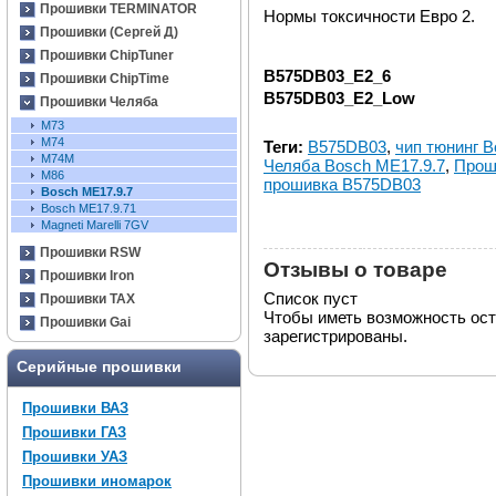
Прошивки TERMINATOR
Нормы токсичности Евро 2.
Прошивки (Сергей Д)
Прошивки ChipTuner
B575DB03_E2_6
Прошивки ChipTime
B575DB03_E2_Low
Прошивки Челяба
М73
M74
Теги:
B575DB03
,
чип тюнинг B
M74M
Челяба Bosch ME17.9.7
,
Прош
M86
прошивка B575DB03
Bosch ME17.9.7
Bosch ME17.9.71
Magneti Marelli 7GV
Прошивки RSW
Отзывы о товаре
Прошивки Iron
Список пуст
Прошивки TAX
Чтобы иметь возможность ос
Прошивки Gai
зарегистрированы.
Серийные прошивки
Прошивки ВАЗ
Прошивки ГАЗ
Прошивки УАЗ
Прошивки иномарок