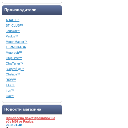
Производители
ADACT™
ST_CLUB™
Ledokol™
Paulus™
Motor Master™
TERMINATOR
Motorsoft™
ChipTime™
ChipTuner™
(Сергей Д)™
Chelaba™
RSW™
TAX™
Iron™
Gai™
Новости магазина
Обновлено пакет прошивок на
эбу M86 от Paulus.
2019-01-30