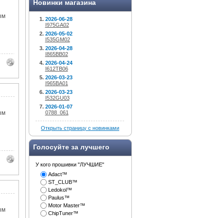
Новинки магазина
ым
2026-06-28
I975GA02
2026-05-02
I535GM02
2026-04-28
I865BB02
2026-04-24
I612TB06
2026-03-23
I965BA01
2026-03-23
I532GU03
2026-01-07
ым
0788_061
Открыть страницу с новинками
Голосуйте за лучшего
У кого прошивки "ЛУЧШИЕ"
Adact™
ST_CLUB™
Ledokol™
Paulus™
Motor Master™
ым
ChipTuner™