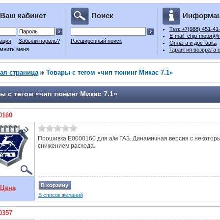
Ваш кабинет
Поиск
Информа
Tел: +7(988) 451-41
E-mail: chip-motor@m
ация
Забыли пароль?
Расширенный поиск
Оплата и доставка
мнить меня
Гарантия возврата 
ая страница
Товары с тегом «чип тюнинг Микас 7.1»
ы с тегом «чип тюнинг Микас 7.1»
0160
Прошивка E0000160 для а/м ГАЗ. Динамичная версия с некотор
снижением расхода.
В корзину
Цена
В список желаний
0357