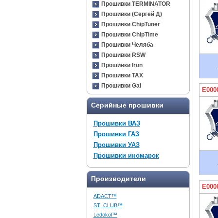
Прошивки TERMINATOR
Прошивки (Сергей Д)
Прошивки ChipTuner
Прошивки ChipTime
Прошивки Челяба
Прошивки RSW
Прошивки Iron
Прошивки TAX
Прошивки Gai
E000
Серийные прошивки
Прошивки ВАЗ
Прошивки ГАЗ
Прошивки УАЗ
Прошивки иномарок
Производители
E000
ADACT™
ST_CLUB™
Ledokol™