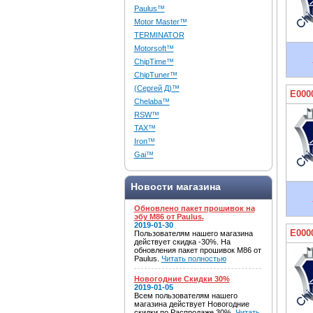
Paulus™
Motor Master™
TERMINATOR
Motorsoft™
ChipTime™
ChipTuner™
(Сергей Д)™
E000
Chelaba™
RSW™
TAX™
Iron™
Gai™
Новости магазина
Обновлено пакет прошивок на
эбу M86 от Paulus.
2019-01-30
E000
Пользователям нашего магазина
действует скидка -30%. На
обновления пакет прошивок M86 от
Paulus.
Читать полностью
Новогодние Скидки 30%
2019-01-05
Всем пользователям нашего
магазина действует Новогодние
скидки по Распродаже 30%.
Читать