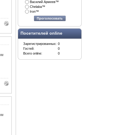
Василий Армеев™
Chelaba™
Iron™
Проголосовать
Посетителей online
Зарегистрированных:
0
Гостей:
0
Всего online:
0
ым
ым