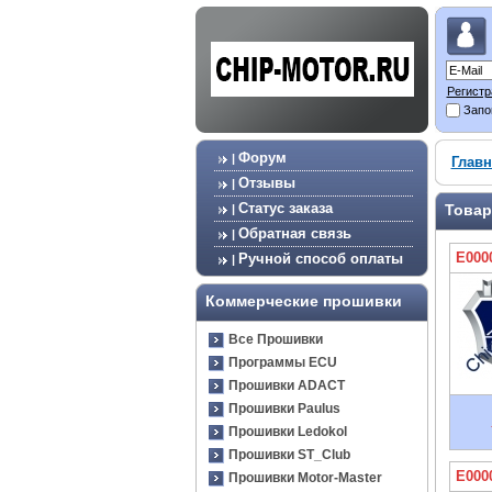
Регистр
Запо
Форум
|
Главн
Отзывы
|
Статус заказа
Товар
|
Обратная связь
|
E000
Ручной способ оплаты
|
Коммерческие прошивки
Все Прошивки
Программы ECU
Прошивки ADACT
Прошивки Paulus
Прошивки Ledokol
Прошивки ST_Club
E000
Прошивки Motor-Master