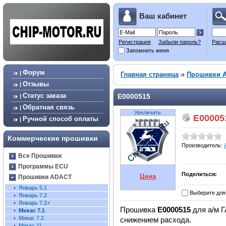
Ваш кабинет
Регистрация
Забыли пароль?
Расш
Запомнить меня
Форум
|
Главная страница
Прошивки 
Отзывы
|
Статус заказа
E0000515
|
Обратная связь
|
Увеличить
E00005
Ручной способ оплаты
|
Коммерческие прошивки
Производитель:
Все Прошивки
Программы ECU
Поделиться:
Цена
Прошивки ADACT
Январь 5.1
Выберите для
Январь 7.2
Январь 7.2+
Прошивка
E0000515
для а/м Г
Микас 7.1
Микас 7.2
снижением расхода.
Микас 11