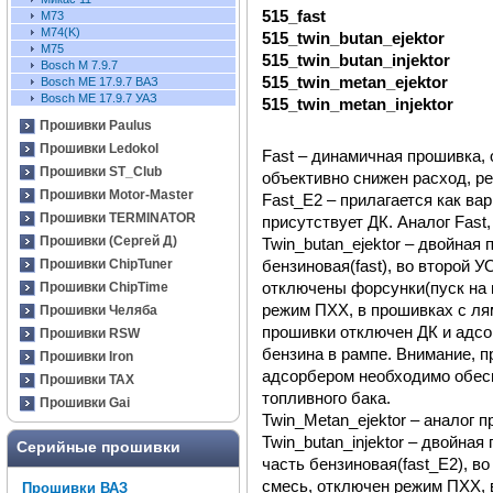
515_fast
М73
М74(K)
515_twin_butan_ejektor
М75
515_twin_butan_injektor
Bosch M 7.9.7
515_twin_metan_ejektor
Bosch ME 17.9.7 ВАЗ
Bosch ME 17.9.7 УАЗ
515_twin_metan_injektor
Прошивки Paulus
Прошивки Ledokol
Fast – динамичная прошивка,
Прошивки ST_Club
объективно снижен расход, р
Прошивки Motor-Master
Fast_E2 – прилагается как вар
Прошивки TERMINATOR
присутствует ДК. Аналог Fast
Прошивки (Сергей Д)
Twin_butan_ejektor – двойная
бензиновая(fast), во второй 
Прошивки ChipTuner
отключены форсунки(пуск на 
Прошивки ChipTime
режим ПХХ, в прошивках с ля
Прошивки Челяба
прошивки отключен ДК и адсо
Прошивки RSW
бензина в рампе. Внимание, 
Прошивки Iron
адсорбером необходимо обес
Прошивки TAX
топливного бака.
Прошивки Gai
Twin_Metan_ejektor – аналог 
Twin_butan_injektor – двойная
Серийные прошивки
часть бензиновая(fast_E2), в
смесь, отключен режим ПХХ, 
Прошивки ВАЗ