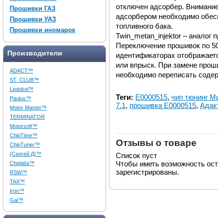
отключен адсорбер. Внимание
Прошивки ГАЗ
адсорбером необходимо обес
Прошивки УАЗ
топливного бака.
Прошивки иномарок
Twin_metan_injektor – аналог
Переключение прошивок по 50
Производители
идентификаторах отображаетс
или впрыск. При замене проши
ADACT™
необходимо переписать сод
ST_CLUB™
Ledokol™
Теги:
E0000515
,
чип тюнинг Ми
Paulus™
7.1
,
прошивка E0000515
,
Адак
Motor Master™
TERMINATOR
Motorsoft™
ChipTime™
Отзывы о товаре
ChipTuner™
(Сергей Д)™
Список пуст
Чтобы иметь возможность ос
Chelaba™
зарегистрированы.
RSW™
TAX™
Iron™
Gai™