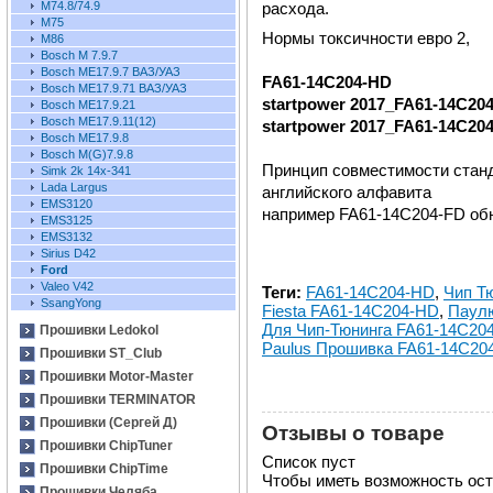
расхода.
М74.8/74.9
M75
Нормы токсичности евро 2,
M86
Bosch М 7.9.7
Bosch ME17.9.7 ВАЗ/УАЗ
FA61-14C204-HD
Bosch ME17.9.71 ВАЗ/УАЗ
startpower 2017_FA61-14C20
Bosch ME17.9.21
Bosch ME17.9.11(12)
startpower 2017_FA61-14C20
Bosch ME17.9.8
Bosch M(G)7.9.8
Принцип совместимости стан
Simk 2k 14x-341
Lada Largus
английского алфавита
EMS3120
например FA61-14C204-FD об
EMS3125
EMS3132
Sirius D42
Ford
Valeo V42
Теги:
FA61-14C204-HD
,
Чип Т
SsangYong
Fiesta FA61-14C204-HD
,
Паулю
Для Чип-Тюнинга FA61-14C20
Прошивки Ledokol
Paulus Прошивка FA61-14C20
Прошивки ST_Club
Прошивки Motor-Master
Прошивки TERMINATOR
Прошивки (Сергей Д)
Отзывы о товаре
Прошивки ChipTuner
Список пуст
Прошивки ChipTime
Чтобы иметь возможность ос
Прошивки Челяба