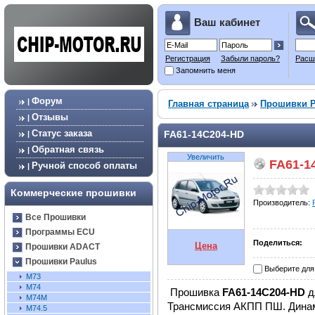
Ваш кабинет
Регистрация
Забыли пароль?
Расш
Запомнить меня
Форум
|
Главная страница
Прошивки P
Отзывы
|
Статус заказа
FA61-14C204-HD
|
Обратная связь
|
Увеличить
FA61-1
Ручной способ оплаты
|
Коммерческие прошивки
Производитель:
Все Прошивки
Программы ECU
Поделиться:
Цена
Прошивки ADACT
Прошивки Paulus
Выберите для
M73
M74
Прошивка
FA61-14C204-HD
дл
M74M
Трансмиссия АКПП ПШ. Динам
M74.5