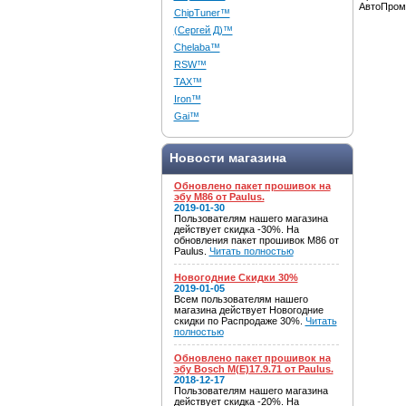
АвтоПром
ChipTuner™
(Сергей Д)™
Chelaba™
RSW™
TAX™
Iron™
Gai™
Новости магазина
Обновлено пакет прошивок на
эбу M86 от Paulus.
2019-01-30
Пользователям нашего магазина
действует скидка -30%. На
обновления пакет прошивок M86 от
Paulus.
Читать полностью
Новогодние Скидки 30%
2019-01-05
Всем пользователям нашего
магазина действует Новогодние
скидки по Распродаже 30%.
Читать
полностью
Обновлено пакет прошивок на
эбу Bosch M(E)17.9.71 от Paulus.
2018-12-17
Пользователям нашего магазина
действует скидка -20%. На