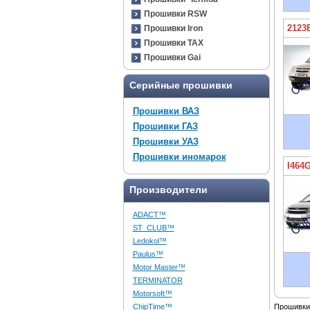
Прошивки RSW
2123
Прошивки Iron
Прошивки TAX
Прошивки Gai
Серийные прошивки
Прошивки ВАЗ
Прошивки ГАЗ
Прошивки УАЗ
Прошивки иномарок
I464
Производители
ADACT™
ST_CLUB™
Ledokol™
Paulus™
Motor Master™
TERMINATOR
Motorsoft™
ChipTime™
Прошивки 