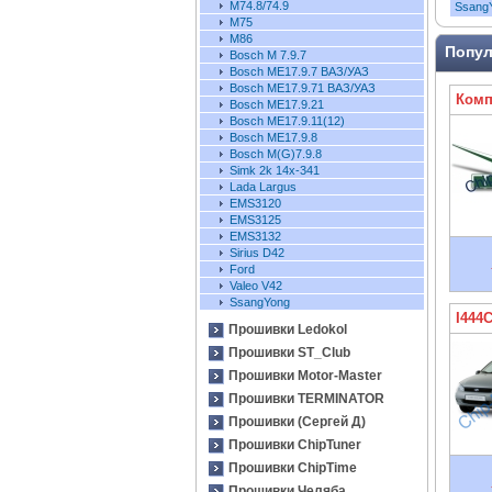
М74.8/74.9
Ssang
M75
M86
Попул
Bosch М 7.9.7
Bosch ME17.9.7 ВАЗ/УАЗ
Bosch ME17.9.71 ВАЗ/УАЗ
Комп
Bosch ME17.9.21
Bosch ME17.9.11(12)
Bosch ME17.9.8
Bosch M(G)7.9.8
Simk 2k 14x-341
Lada Largus
EMS3120
EMS3125
EMS3132
Sirius D42
Ford
Valeo V42
SsangYong
I444
Прошивки Ledokol
Прошивки ST_Club
Прошивки Motor-Master
Прошивки TERMINATOR
Прошивки (Сергей Д)
Прошивки ChipTuner
Прошивки ChipTime
Прошивки Челяба