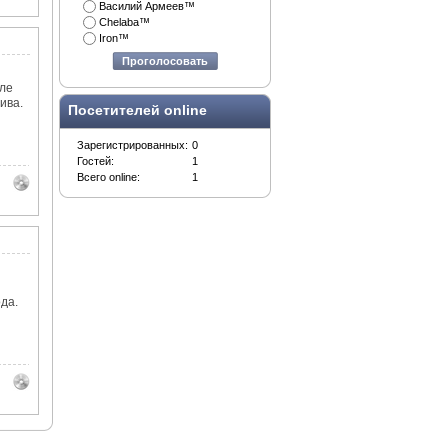
Василий Армеев™
Chelaba™
Iron™
Проголосовать
ле
ива.
Посетителей online
Зарегистрированных:
0
Гостей:
1
Всего online:
1
да.