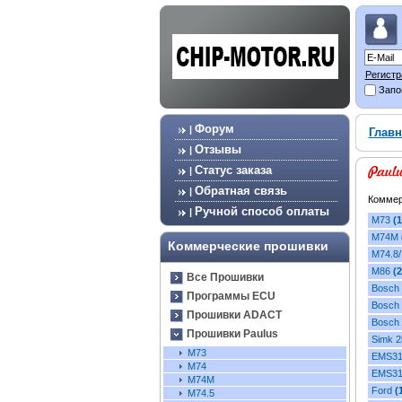
Регистр
Запо
Форум
|
Главн
Отзывы
|
Статус заказа
|
Обратная связь
|
Коммер
Ручной способ оплаты
|
M73
(1
M74M
Коммерческие прошивки
М74.8/
M86
(2
Все Прошивки
Bosch
Программы ECU
Bosch
Прошивки ADACT
Bosch
Прошивки Paulus
Simk 2
M73
EMS3
M74
EMS3
M74M
Ford
(
M74.5