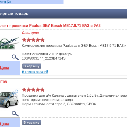
Yong
(2)
ярные товары
лект прошивки Paulus ЭБУ Bosch ME17.9.71 ВАЗ и УАЗ
Спеццена
Коммерческие прошивки Paulus для ЭБУ Bosch МЕ17.9.71 ВАЗ и
Пакет обновлен 2018г Декабрь.
10SW003177_2123B4724S
MR3x_GBO4_Santeh_v4(3)_10SW003177_2123B4724S
В корзину
StartPower 2016 2123B4724S E2
Цена
В список желаний
CE08
Прошивка для а/м Калина с двигателем 1.6L 8v. Динамичная вер
некоторым снижением расхода.
Нормы токсичности евро 2, GBOsanteh, GBO4.
В корзину
Цена