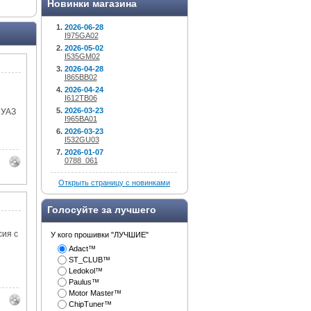
Новинки магазина
2026-06-28
I975GA02
2026-05-02
I535GM02
2026-04-28
I865BB02
2026-04-24
I612TB06
2026-03-23
 УАЗ
I965BA01
2026-03-23
I532GU03
2026-01-07
0788_061
Открыть страницу с новинками
Голосуйте за лучшего
сия с
У кого прошивки "ЛУЧШИЕ"
Adact™
ST_CLUB™
Ledokol™
Paulus™
Motor Master™
ChipTuner™