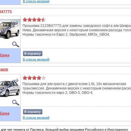
В список желаний
B4777S
Прошивка 2123B4777S для замены заводского софта а/м Шевра
Нива. Динамичная версия с некоторым снижением расхода топл
Нормы таксичности Евро 2, Startpower, MR3x_GBO4,
В корзину
Цена
В список желаний
GM08
Прошивка для а/м гранта с двигателем 1.6L 16v механическая
трансмиссия. Динамичная версия с некоторым снижением расхо
Нормы токсичности евро 2, GBO-3, GBO-4.
В корзину
Цена
В список желаний
для чип тюнинга от Паулюса, большой выбор прошивки Российского и Иностранного