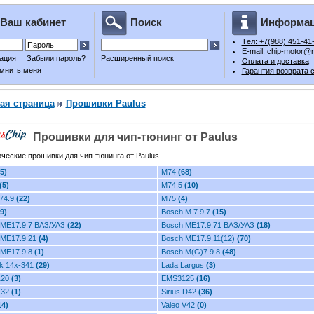
Ваш кабинет
Поиск
Информа
Tел: +7(988) 451-41
E-mail: chip-motor@m
ация
Забыли пароль?
Расширенный поиск
Оплата и доставка
мнить меня
Гарантия возврата 
ая страница
Прошивки Paulus
Прошивки для чип-тюнинг от Paulus
ческие прошивки для чип-тюнинга от Paulus
5)
M74
(68)
(5)
M74.5
(10)
74.9
(22)
M75
(4)
9)
Bosch М 7.9.7
(15)
 ME17.9.7 ВАЗ/УАЗ
(22)
Bosch ME17.9.71 ВАЗ/УАЗ
(18)
 ME17.9.21
(4)
Bosch ME17.9.11(12)
(70)
 ME17.9.8
(1)
Bosch M(G)7.9.8
(48)
k 14x-341
(29)
Lada Largus
(3)
120
(3)
EMS3125
(16)
132
(1)
Sirius D42
(36)
14)
Valeo V42
(0)