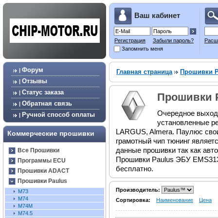
Ваш кабинет
Регистрация
Забыли пароль?
Расш
Запомнить меня
Форум
|
Главная страница
Прошивки P
Отзывы
|
Статус заказа
|
Прошивки 
Обратная связь
|
Очередное выход
Ручной способ оплаты
|
установленные ре
LARGUS, Almera. Паулюс свои
Коммерческие прошивки
грамотный чип тюнинг являетс
данные прошивки так как авт
Все Прошивки
Прошивки Paulus ЭБУ EMS3132,
Программы ECU
бесплатно.
Прошивки ADACT
Прошивки Paulus
Производитель:
M73
M74
Сортировка:
Наименование
Цена
M74M
M74.5