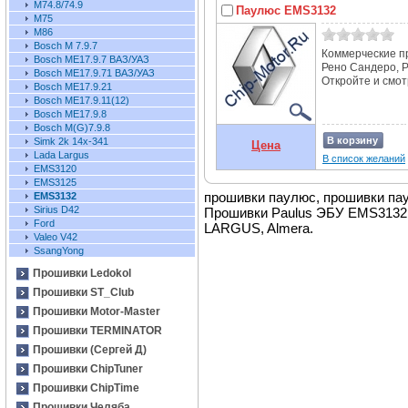
М74.8/74.9
Паулюс EMS3132
M75
M86
Bosch М 7.9.7
Коммерческие п
Bosch ME17.9.7 ВАЗ/УАЗ
Рено Сандеро, Р
Bosch ME17.9.71 ВАЗ/УАЗ
Откройте и смот
Bosch ME17.9.21
Bosch ME17.9.11(12)
Bosch ME17.9.8
Bosch M(G)7.9.8
В корзину
Simk 2k 14x-341
Цена
Lada Largus
В список желаний
EMS3120
EMS3125
прошивки паулюс, прошивки па
EMS3132
Sirius D42
Прошивки Paulus ЭБУ EMS3132, 
Ford
LARGUS, Almera.
Valeo V42
SsangYong
Прошивки Ledokol
Прошивки ST_Club
Прошивки Motor-Master
Прошивки TERMINATOR
Прошивки (Сергей Д)
Прошивки ChipTuner
Прошивки ChipTime
Прошивки Челяба