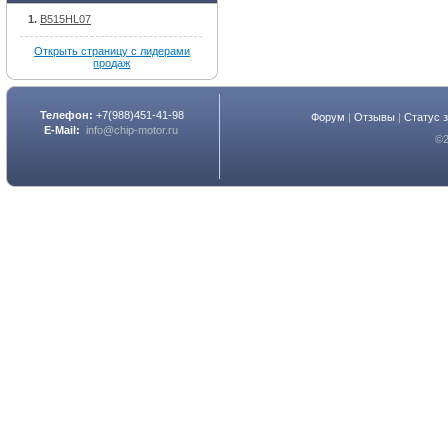
B515HL07
Открыть страницу с лидерами
продаж
Телефон:
+7(988)451-41-98
Форум
|
Отзывы
|
Статус 
E-Mail:
info@chip-motor.ru
©2