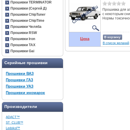
Прошивки TERMINATOR
Прошивки (Сергей Д)
Прошивка для а/
с некоторым сн
Прошивки ChipTuner
Нормы токсичнос
Прошивки ChipTime
Прошивки Челяба
Прошивки RSW
В корзину
Цена
Прошивки Iron
В список желаний
Прошивки TAX
Прошивки Gai
Серийные прошивки
Прошивки ВАЗ
Прошивки ГАЗ
Прошивки УАЗ
Прошивки иномарок
Производители
ADACT™
ST_CLUB™
Ledokol™