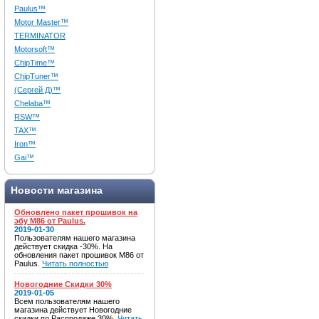
Paulus™
Motor Master™
TERMINATOR
Motorsoft™
ChipTime™
ChipTuner™
(Сергей Д)™
Chelaba™
RSW™
TAX™
Iron™
Gai™
Новости магазина
Обновлено пакет прошивок на
эбу M86 от Paulus.
2019-01-30
Пользователям нашего магазина
действует скидка -30%. На
обновления пакет прошивок M86 от
Paulus.
Читать полностью
Новогодние Скидки 30%
2019-01-05
Всем пользователям нашего
магазина действует Новогодние
скидки по Распродаже 30%.
Читать