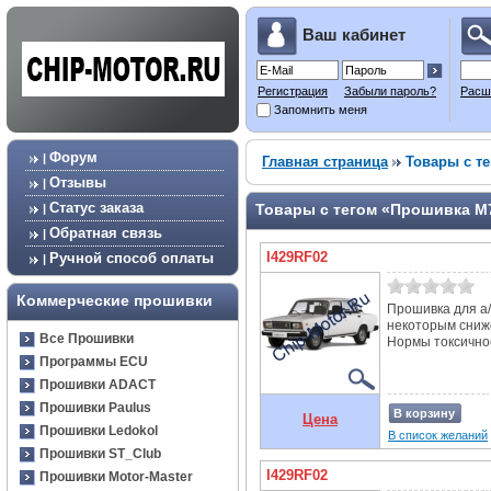
Ваш кабинет
Регистрация
Забыли пароль?
Расш
Запомнить меня
Форум
|
Главная страница
Товары с те
Отзывы
|
Статус заказа
Товары с тегом «Прошивка М
|
Обратная связь
|
I429RF02
Ручной способ оплаты
|
Коммерческие прошивки
Прошивка для а/
некоторым сниж
Все Прошивки
Нормы токсичност
Программы ECU
Прошивки ADACT
Прошивки Paulus
В корзину
Цена
Прошивки Ledokol
В список желаний
Прошивки ST_Club
I429RF02
Прошивки Motor-Master