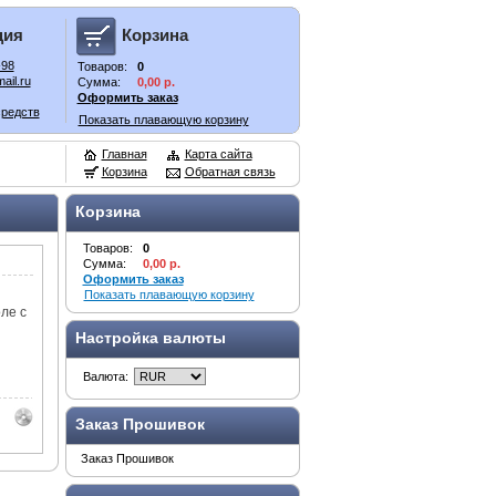
ция
Корзина
-98
Товаров:
0
ail.ru
Сумма:
0,00 р.
Оформить заказ
средств
Показать плавающую корзину
Главная
Карта сайта
Корзина
Обратная связь
Корзина
Товаров:
0
Сумма:
0,00 р.
Оформить заказ
Показать плавающую корзину
ле с
Настройка валюты
Валюта:
Заказ Прошивок
Заказ Прошивок