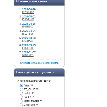
Новинки магазина
2026-06-28
I975GA02
2026-05-02
I535GM02
2026-04-28
I865BB02
2026-04-24
I612TB06
2026-03-23
I965BA01
2026-03-23
I532GU03
2026-01-07
0788_061
Открыть страницу с новинками
Голосуйте за лучшего
У кого прошивки "ЛУЧШИЕ"
Adact™
ST_CLUB™
Ledokol™
Paulus™
Motor Master™
ChipTuner™