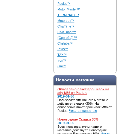
Paulus™
Motor Master™
TERMINATOR
Motorsoft™
ChipTime™
ChipTuner™
(Сергей Д)™
Chelaba™
RSW™
TAX™
Iron™
Gai™
Новости магазина
Обновлено пакет прошивок на
эбу M86 от Paulus.
2019-01-30
Пользователям нашего магазина
действует скидка -30%. На
обновления пакет прошивок M86 от
Paulus.
Читать полностью
Новогодние Скидки 30%
2019-01-05
Всем пользователям нашего
магазина действует Новогодние
скидки по Распродаже 30%.
Читать