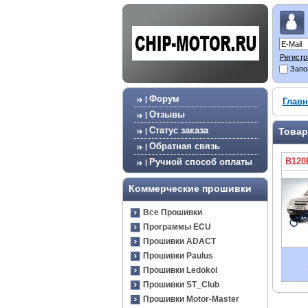
Регистр
Запо
Форум
|
Главн
Отзывы
|
Статус заказа
Товар
|
Обратная связь
|
B120
Ручной способ оплаты
|
Коммерческие прошивки
Все Прошивки
Программы ECU
Прошивки ADACT
Прошивки Paulus
Прошивки Ledokol
Прошивки ST_Club
Прошивки Motor-Master