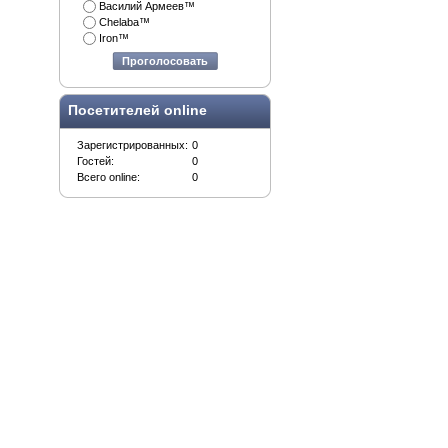
Василий Армеев™
Chelaba™
Iron™
Проголосовать
Посетителей online
Зарегистрированных:
0
Гостей:
0
Всего online:
0