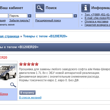
Ваш кабинет
Поиск
Информа
Tел: +7(988) 451-41
E-mail: chip-motor@m
ация
Забыли пароль?
Расширенный поиск
Оплата и доставка
мнить меня
Гарантия возврата 
ая страница
Товары с тегом «B120ER20»
ы с тегом «B120ER20»
ER20
Прошивка для замены любого заводского софта а/м Нива-Шевро
двигателем 1.7L 8v с ЭБУ новой аппаратной реализации.
Динамичная версия с значительным снижением расхода.
Нормы токсичности евро 2, евро 0. Без ДФ.
В корзину
Цена
В список желаний