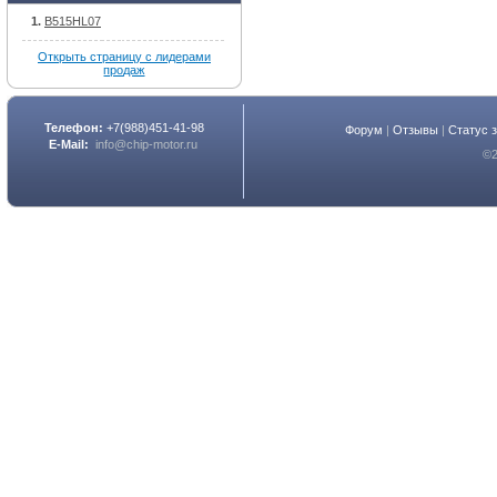
B515HL07
Открыть страницу с лидерами
продаж
Телефон:
+7(988)451-41-98
Форум
|
Отзывы
|
Статус 
E-Mail:
info@chip-motor.ru
©2