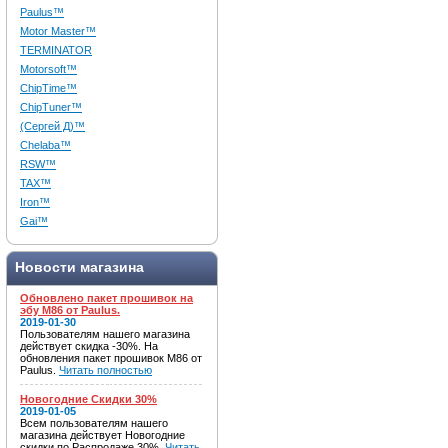
Paulus™
Motor Master™
TERMINATOR
Motorsoft™
ChipTime™
ChipTuner™
(Сергей Д)™
Chelaba™
RSW™
TAX™
Iron™
Gai™
Новости магазина
Обновлено пакет прошивок на
эбу M86 от Paulus.
2019-01-30
Пользователям нашего магазина
действует скидка -30%. На
обновления пакет прошивок M86 от
Paulus.
Читать полностью
Новогодние Скидки 30%
2019-01-05
Всем пользователям нашего
магазина действует Новогодние
скидки по Распродаже 30%.
Читать