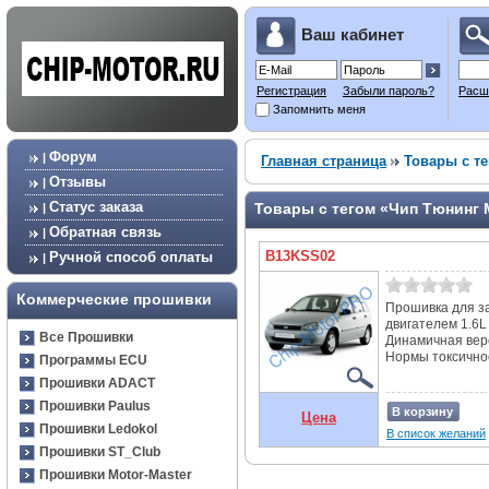
Ваш кабинет
Регистрация
Забыли пароль?
Расш
Запомнить меня
Форум
|
Главная страница
Товары с те
Отзывы
|
Статус заказа
Товары с тегом «Чип Тюнинг M
|
Обратная связь
|
B13KSS02
Ручной способ оплаты
|
Коммерческие прошивки
Прошивка для за
двигателем 1.6L
Все Прошивки
Динамичная вер
Нормы токсичнос
Программы ECU
Прошивки ADACT
Прошивки Paulus
В корзину
Цена
Прошивки Ledokol
В список желаний
Прошивки ST_Club
Прошивки Motor-Master