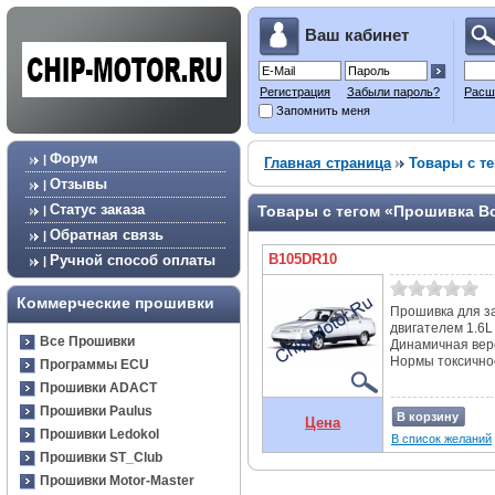
Ваш кабинет
Регистрация
Забыли пароль?
Расш
Запомнить меня
Форум
|
Главная страница
Товары с те
Отзывы
|
Статус заказа
Товары с тегом «Прошивка Bo
|
Обратная связь
|
B105DR10
Ручной способ оплаты
|
Коммерческие прошивки
Прошивка для за
двигателем 1.6L
Все Прошивки
Динамичная вер
Нормы токсичнос
Программы ECU
Прошивки ADACT
Прошивки Paulus
В корзину
Цена
Прошивки Ledokol
В список желаний
Прошивки ST_Club
Прошивки Motor-Master