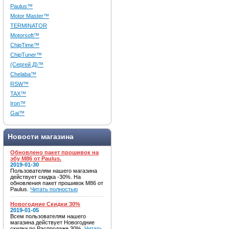
Paulus™
Motor Master™
TERMINATOR
Motorsoft™
ChipTime™
ChipTuner™
(Сергей Д)™
Chelaba™
RSW™
TAX™
Iron™
Gai™
Новости магазина
Обновлено пакет прошивок на
эбу M86 от Paulus.
2019-01-30
Пользователям нашего магазина
действует скидка -30%. На
обновления пакет прошивок M86 от
Paulus.
Читать полностью
Новогодние Скидки 30%
2019-01-05
Всем пользователям нашего
магазина действует Новогодние
скидки по Распродаже 30%.
Читать