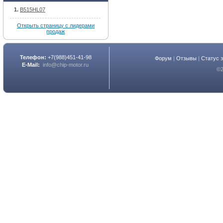
B515HL07
Открыть страницу с лидерами
продаж
Телефон:
+7(988)451-41-98
Форум
|
Отзывы
|
Статус 
E-Mail:
info@chip-motor.ru
©2