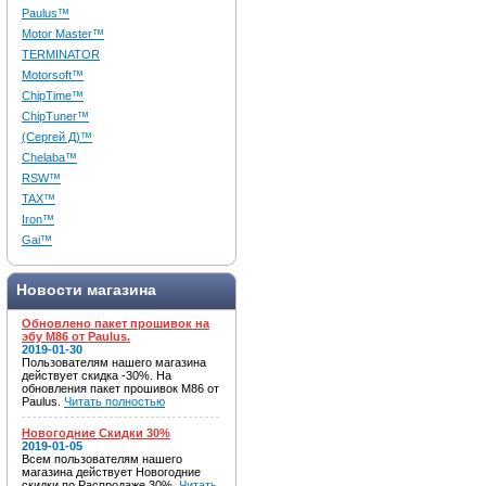
Paulus™
Motor Master™
TERMINATOR
Motorsoft™
ChipTime™
ChipTuner™
(Сергей Д)™
Chelaba™
RSW™
TAX™
Iron™
Gai™
Новости магазина
Обновлено пакет прошивок на
эбу M86 от Paulus.
2019-01-30
Пользователям нашего магазина
действует скидка -30%. На
обновления пакет прошивок M86 от
Paulus.
Читать полностью
Новогодние Скидки 30%
2019-01-05
Всем пользователям нашего
магазина действует Новогодние
скидки по Распродаже 30%.
Читать