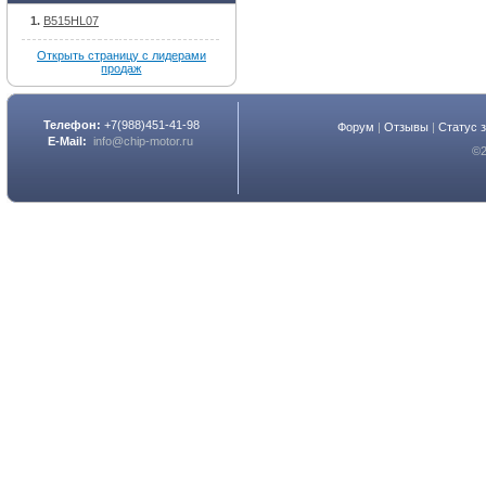
B515HL07
Открыть страницу с лидерами
продаж
Телефон:
+7(988)451-41-98
Форум
|
Отзывы
|
Статус 
E-Mail:
info@chip-motor.ru
©2