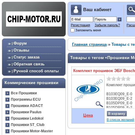
Ваш кабинет
Регистрация
Забыли пароль?
Расш
Запомнить меня
Форум
|
Главная страница
Товары с те
Отзывы
|
Статус заказа
Товары с тегом «Прошивки Mot
|
Обратная связь
|
Комплект прошивок ЭБУ Bosch 
Ручной способ оплаты
|
Коммерческие прошивки
Комплект прошив
Все Прошивки
B103EQ09_E-0
B103EQ09_E-2
Программы ECU
B105DP09_E-0
Прошивки ADACT
B105DP09_E-2
Прошивки Paulus
B104DP16_E-0
В корзину
Цена
B104DP16_E-2
Прошивки Ledokol
В список желаний
B147DP09_E-0
Прошивки ST_Club
B147DP09_E-2
B107DP09_E-0
Прошивки Motor-Master
B107DP09_E-2