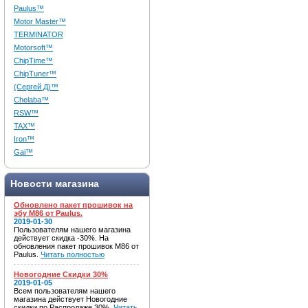
Paulus™
Motor Master™
TERMINATOR
Motorsoft™
ChipTime™
ChipTuner™
(Сергей Д)™
Chelaba™
RSW™
TAX™
Iron™
Gai™
Новости магазина
Обновлено пакет прошивок на
эбу M86 от Paulus.
2019-01-30
Пользователям нашего магазина
действует скидка -30%. На
обновления пакет прошивок M86 от
Paulus.
Читать полностью
Новогодние Скидки 30%
2019-01-05
Всем пользователям нашего
магазина действует Новогодние
скидки по Распродаже 30%.
Читать