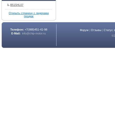
B515HL07
Открыть страницу с лидерами
продаж
Телефон:
+7(988)451-41-98
Форум
|
Отзывы
|
Статус 
E-Mail:
info@chip-motor.ru
©2