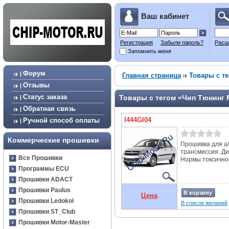
Ваш кабинет
Регистрация
Забыли пароль?
Расш
Запомнить меня
Форум
|
Главная страница
Товары с те
Отзывы
|
Статус заказа
Товары с тегом «Чип Тюнинг Mo
|
Обратная связь
|
I444GI04
Ручной способ оплаты
|
Коммерческие прошивки
Прошивка для а/
трансмиссия. Д
Все Прошивки
Нормы токсичнос
Программы ECU
Прошивки ADACT
Прошивки Paulus
В корзину
Цена
Прошивки Ledokol
В список желаний
Прошивки ST_Club
Прошивки Motor-Master