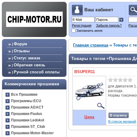
Ваш кабинет
Регистрация
Забыли пароль?
Расш
Запомнить меня
Форум
|
Главная страница
Товары с т
Отзывы
|
Статус заказа
Товары с тегом «Прошивка Дл
|
Обратная связь
|
BSUPER11
Ручной способ оплаты
|
Коммерческие прошивки
для двигателя 1
расхода.
Все Прошивки
Нормы токсичнос
Программы ECU
Прошивки ADACT
Прошивки Paulus
В корзину
Цена
Прошивки Ledokol
В список желаний
Прошивки ST_Club
Прошивки Motor-Master