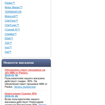
Paulus™
Motor Master™
TERMINATOR
Motorsoft™
ChipTime™
ChipTuner™
(Сергей Д)™
Chelaba™
RSW™
TAX™
Iron™
Gai™
Новости магазина
Обновлено пакет прошивок на
эбу M86 от Paulus.
2019-01-30
Пользователям нашего магазина
действует скидка -30%. На
обновления пакет прошивок M86 от
Paulus.
Читать полностью
Новогодние Скидки 30%
2019-01-05
Всем пользователям нашего
магазина действует Новогодние
скидки по Распродаже 30%.
Читать