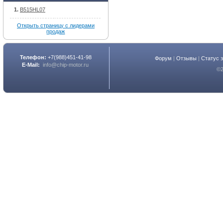
B515HL07
Открыть страницу с лидерами
продаж
Телефон:
+7(988)451-41-98
Форум
|
Отзывы
|
Статус 
E-Mail:
info@chip-motor.ru
©2