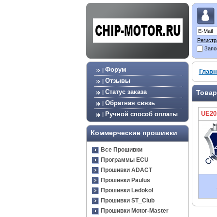
Регистр
Запо
Форум
|
Главн
Отзывы
|
Статус заказа
Товар
|
Обратная связь
|
UE20
Ручной способ оплаты
|
Коммерческие прошивки
Все Прошивки
Программы ECU
Прошивки ADACT
Прошивки Paulus
Прошивки Ledokol
Прошивки ST_Club
Прошивки Motor-Master