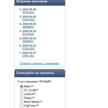
Новинки магазина
2026-06-28
I975GA02
2026-05-02
I535GM02
2026-04-28
I865BB02
2026-04-24
I612TB06
2026-03-23
I965BA01
2026-03-23
I532GU03
2026-01-07
0788_061
Открыть страницу с новинками
Голосуйте за лучшего
У кого прошивки "ЛУЧШИЕ"
Adact™
ST_CLUB™
Ledokol™
Paulus™
Motor Master™
ChipTuner™