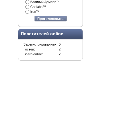
Василий Армеев™
Chelaba™
Iron™
Проголосовать
Посетителей online
Зарегистрированных:
0
Гостей:
2
Всего online:
2