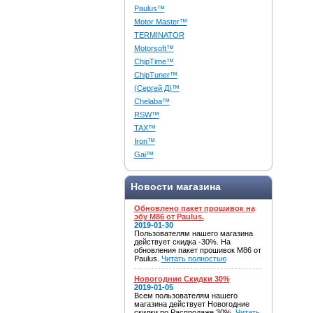
Paulus™
Motor Master™
TERMINATOR
Motorsoft™
ChipTime™
ChipTuner™
(Сергей Д)™
Chelaba™
RSW™
TAX™
Iron™
Gai™
Новости магазина
Обновлено пакет прошивок на
эбу M86 от Paulus.
2019-01-30
Пользователям нашего магазина
действует скидка -30%. На
обновления пакет прошивок M86 от
Paulus.
Читать полностью
Новогодние Скидки 30%
2019-01-05
Всем пользователям нашего
магазина действует Новогодние
скидки по Распродаже 30%.
Читать