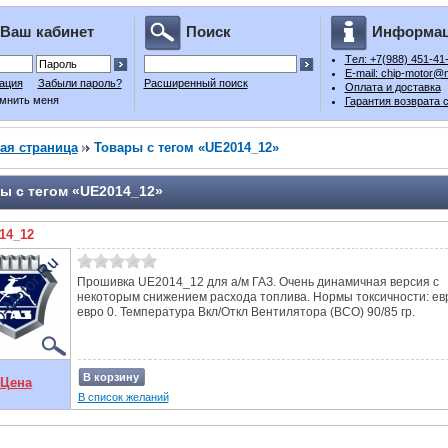
Ваш кабинет
Поиск
Информа
Tел: +7(988) 451-41
E-mail: chip-motor@m
ация
Забыли пароль?
Расширенный поиск
Оплата и доставка
мнить меня
Гарантия возврата 
ая страница
Товары с тегом «UE2014_12»
ы с тегом «UE2014_12»
14_12
Прошивка UE2014_12 для а/м ГАЗ. Очень динамичная версия с
некоторым снижением расхода топлива. Нормы токсичности: евр
евро 0. Температура Вкл/Откл Вентилятора (ВСО) 90/85 гр.
В корзину
Цена
В список желаний