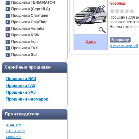
Прошивки TERMINATOR
Новинка
Прошивки (Сергей Д)
Прошивки ChipTuner
Прошивка для а/
Прошивки ChipTime
версия с некот
Нормы токсичност
Прошивки Челяба
Прошивки RSW
В корзину
Цена
Прошивки Iron
В список желаний
Прошивки TAX
Прошивки Gai
Серийные прошивки
Прошивки ВАЗ
Прошивки ГАЗ
Прошивки УАЗ
Прошивки иномарок
Производители
ADACT™
ST_CLUB™
Ledokol™