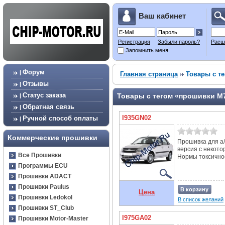
Ваш кабинет
Регистрация
Забыли пароль?
Расш
Запомнить меня
Форум
|
Главная страница
Товары с те
Отзывы
|
Статус заказа
Товары с тегом «прошивки М
|
Обратная связь
|
I935GN02
Ручной способ оплаты
|
Коммерческие прошивки
Прошивка для а/
версия с некот
Все Прошивки
Нормы токсичност
Программы ECU
Прошивки ADACT
Прошивки Paulus
В корзину
Цена
Прошивки Ledokol
В список желаний
Прошивки ST_Club
I975GA02
Прошивки Motor-Master