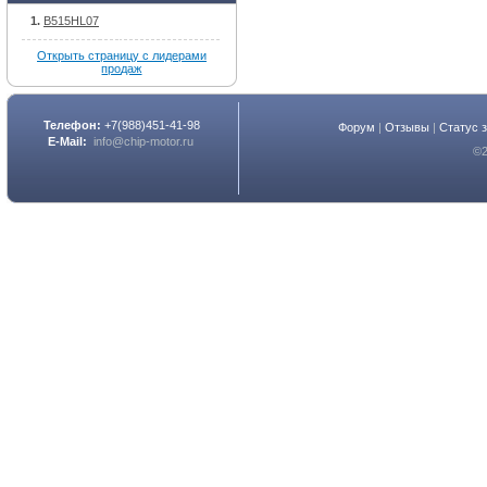
B515HL07
Открыть страницу с лидерами
продаж
Телефон:
+7(988)451-41-98
Форум
|
Отзывы
|
Статус 
E-Mail:
info@chip-motor.ru
©2