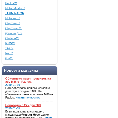
Paulus™
Motor Master™
TERMINATOR
Motorsoft™
ChipTime™
ChipTuner™
(Сергей Д)™
Chelaba™
RSW™
TAX™
Iron™
Gai™
Новости магазина
Обновлено пакет прошивок на
эбу M86 от Paulus.
2019-01-30
Пользователям нашего магазина
действует скидка -30%. На
обновления пакет прошивок M86 от
Paulus.
Читать полностью
Новогодние Скидки 30%
2019-01-05
Всем пользователям нашего
магазина действует Новогодние
скидки по Распродаже 30%.
Читать