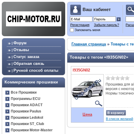
Ваш кабинет
Регистрация
Забыли пароль?
Расш
Запомнить меня
Форум
|
Главная страница
Товары с те
Отзывы
|
Статус заказа
Товары с тегом «I935GN02»
|
Обратная связь
|
I935GN02
Ручной способ оплаты
|
Коммерческие прошивки
Прошивка для а/
версия с некот
Все Прошивки
Нормы токсичност
Программы ECU
Прошивки ADACT
Прошивки Paulus
В корзину
Цена
Прошивки Ledokol
В список желаний
Прошивки ST_Club
Прошивки Motor-Master