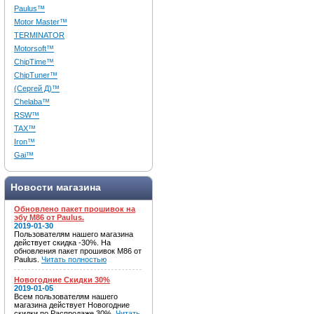
Paulus™
Motor Master™
TERMINATOR
Motorsoft™
ChipTime™
ChipTuner™
(Сергей Д)™
Chelaba™
RSW™
TAX™
Iron™
Gai™
Новости магазина
Обновлено пакет прошивок на
эбу M86 от Paulus.
2019-01-30
Пользователям нашего магазина
действует скидка -30%. На
обновления пакет прошивок M86 от
Paulus.
Читать полностью
Новогодние Скидки 30%
2019-01-05
Всем пользователям нашего
магазина действует Новогодние
скидки по Распродаже 30%.
Читать