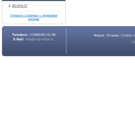
B515HL07
Открыть страницу с лидерами
продаж
Телефон:
+7(988)451-41-98
Форум
|
Отзывы
|
Статус 
E-Mail:
info@chip-motor.ru
©2