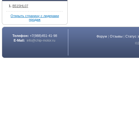
B515HL07
Открыть страницу с лидерами
продаж
Телефон:
+7(988)451-41-98
Форум
|
Отзывы
|
Статус 
E-Mail:
info@chip-motor.ru
©2