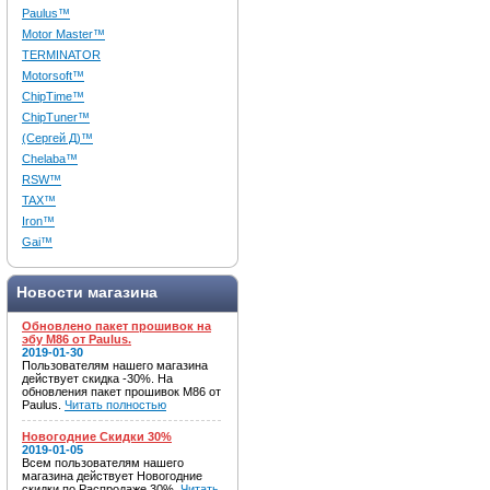
Paulus™
Motor Master™
TERMINATOR
Motorsoft™
ChipTime™
ChipTuner™
(Сергей Д)™
Chelaba™
RSW™
TAX™
Iron™
Gai™
Новости магазина
Обновлено пакет прошивок на
эбу M86 от Paulus.
2019-01-30
Пользователям нашего магазина
действует скидка -30%. На
обновления пакет прошивок M86 от
Paulus.
Читать полностью
Новогодние Скидки 30%
2019-01-05
Всем пользователям нашего
магазина действует Новогодние
скидки по Распродаже 30%.
Читать