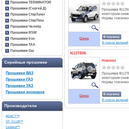
Прошивки TERMINATOR
Прошивки (Сергей Д)
Прошивка I612NB
некоторым сниж
Прошивки ChipTuner
Нормы токсичнос
Прошивки ChipTime
Прошивки Челяба
Прошивки RSW
В корзину
Цена
Прошивки Iron
В список желаний
Прошивки TAX
Прошивки Gai
I612TB06
Новинка
Серийные прошивки
Прошивки ВАЗ
Прошивка I612TB
некоторым сниж
Прошивки ГАЗ
Нормы токсичност
Прошивки УАЗ
Прошивки иномарок
В корзину
Цена
В список желаний
Производители
ADACT™
ST_CLUB™
Ledokol™