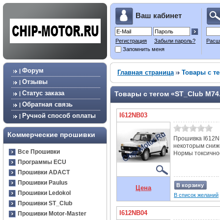
Ваш кабинет
Регистрация
Забыли пароль?
Расш
Запомнить меня
Форум
|
Главная страница
Товары с те
Отзывы
|
Статус заказа
Товары с тегом «ST_Club М74
|
Обратная связь
|
I612NB03
Ручной способ оплаты
|
Коммерческие прошивки
Прошивка I612NB
некоторым сниж
Все Прошивки
Нормы токсичнос
Программы ECU
Прошивки ADACT
Прошивки Paulus
В корзину
Цена
Прошивки Ledokol
В список желаний
Прошивки ST_Club
I612NB04
Прошивки Motor-Master