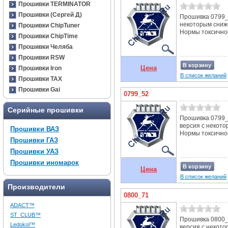
Прошивки TERMINATOR
Прошивки (Сергей Д)
Прошивка 0799_3
некоторым сниж
Прошивки ChipTuner
Нормы токсичнос
Прошивки ChipTime
Прошивки Челяба
Прошивки RSW
В корзину
Цена
Прошивки Iron
В список желаний
Прошивки TAX
Прошивки Gai
0799_52
Серийные прошивки
Прошивка 0799_5
версия с некот
Прошивки ВАЗ
Нормы токсичнос
Прошивки ГАЗ
Прошивки УАЗ
Прошивки иномарок
В корзину
Цена
В список желаний
Производители
0800_71
ADACT™
ST_CLUB™
Прошивка 0800_
Ledokol™
версия с некот