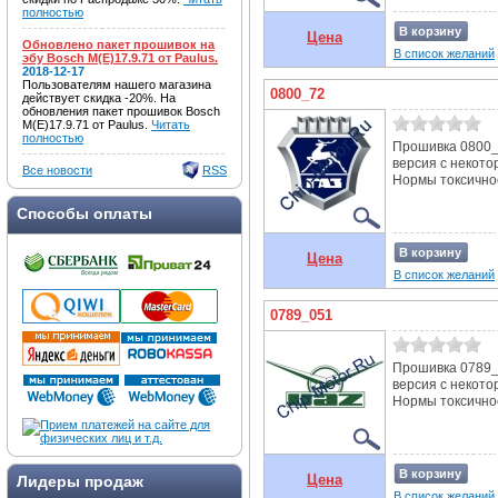
полностью
В корзину
Цена
Обновлено пакет прошивок на
В список желаний
эбу Bosch M(E)17.9.71 от Paulus.
2018-12-17
Пользователям нашего магазина
0800_72
действует скидка -20%. На
обновления пакет прошивок Bosch
M(E)17.9.71 от Paulus.
Читать
полностью
Прошивка 0800_
версия с некот
Все новости
RSS
Нормы токсичнос
Способы оплаты
В корзину
Цена
В список желаний
0789_051
Прошивка 0789_0
версия с некот
Нормы токсичнос
В корзину
Цена
Лидеры продаж
В список желаний