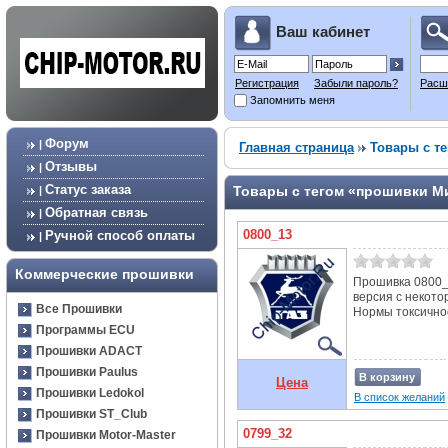
Ваш кабинет
Регистрация
Забыли пароль?
Расш
Запомнить меня
Форум
|
Главная страница
Товары с те
Отзывы
|
Статус заказа
Товары с тегом «прошивки Ми
|
Обратная связь
|
0800_13
Ручной способ оплаты
|
Коммерческие прошивки
Прошивка 0800_
версия с некот
Все Прошивки
Нормы токсичнос
Программы ECU
Прошивки ADACT
Прошивки Paulus
В корзину
Цена
Прошивки Ledokol
В список желаний
Прошивки ST_Club
0799_32
Прошивки Motor-Master