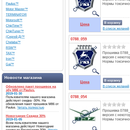
Paulus™
Нормы токсичнос
Motor Master™
TERMINATOR
Motorsoft™
В корзину
Цена
ChipTime™
В список желаний
ChipTuner™
(Сергей Д)™
0788_059
Chelaba™
RSW™
Прошивка 0788_
TAX™
версия с некот
Iron™
Нормы токсичнос
Gai™
Новости магазина
В корзину
Цена
В список желаний
Обновлено пакет прошивок на
эбу M86 от Paulus.
2019-01-30
0788_054
Пользователям нашего магазина
действует скидка -30%. На
обновления пакет прошивок M86 от
Paulus.
Читать полностью
Прошивка 0788_0
версия с некот
Новогодние Скидки 30%
Нормы токсичнос
2019-01-05
Всем пользователям нашего
магазина действует Новогодние
скидки по Распродаже 30%.
Читать