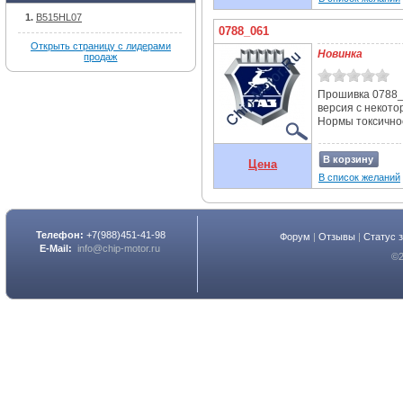
B515HL07
0788_061
Открыть страницу с лидерами
Новинка
продаж
Прошивка 0788_
версия с некот
Нормы токсичнос
В корзину
Цена
В список желаний
Телефон:
+7(988)451-41-98
Форум
|
Отзывы
|
Статус 
E-Mail:
info@chip-motor.ru
©2