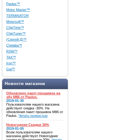
Paulus™
Motor Master™
TERMINATOR
Motorsoft™
ChipTime™
ChipTuner™
(Сергей Д)™
Chelaba™
RSW™
TAX™
Iron™
Gai™
Новости магазина
Обновлено пакет прошивок на
эбу M86 от Paulus.
2019-01-30
Пользователям нашего магазина
действует скидка -30%. На
обновления пакет прошивок M86 от
Paulus.
Читать полностью
Новогодние Скидки 30%
2019-01-05
Всем пользователям нашего
магазина действует Новогодние
скидки по Распродаже 30%.
Читать