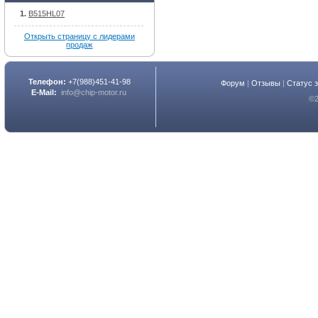
B515HL07
Открыть страницу с лидерами
продаж
Телефон:
+7(988)451-41-98
Форум
|
Отзывы
|
Статус 
E-Mail:
info@chip-motor.ru
©2