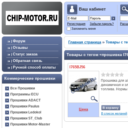
Ваш кабинет
Регистрация
Забыли пароль?
Расш
Запомнить меня
Форум
|
Главная страница
Товары с те
Отзывы
|
Статус заказа
Товары с тегом «прошивка I7
|
Обратная связь
|
I765BJ56
Ручной способ оплаты
|
Коммерческие прошивки
Прошивка для а/
динамичная и э
Все Прошивки
топлива. Нормы т
Программы ECU
Прошивки ADACT
Прошивки Paulus
В корзину
Цена
Прошивки Ledokol
В список желаний
Прошивки ST_Club
Прошивки Motor-Master