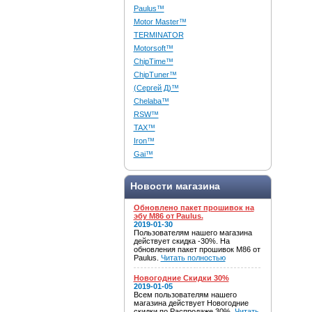
Paulus™
Motor Master™
TERMINATOR
Motorsoft™
ChipTime™
ChipTuner™
(Сергей Д)™
Chelaba™
RSW™
TAX™
Iron™
Gai™
Новости магазина
Обновлено пакет прошивок на
эбу M86 от Paulus.
2019-01-30
Пользователям нашего магазина
действует скидка -30%. На
обновления пакет прошивок M86 от
Paulus.
Читать полностью
Новогодние Скидки 30%
2019-01-05
Всем пользователям нашего
магазина действует Новогодние
скидки по Распродаже 30%.
Читать