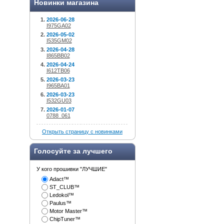
Новинки магазина
2026-06-28
I975GA02
2026-05-02
I535GM02
2026-04-28
I865BB02
2026-04-24
I612TB06
2026-03-23
I965BA01
2026-03-23
I532GU03
2026-01-07
0788_061
Открыть страницу с новинками
Голосуйте за лучшего
У кого прошивки "ЛУЧШИЕ"
Adact™
ST_CLUB™
Ledokol™
Paulus™
Motor Master™
ChipTuner™