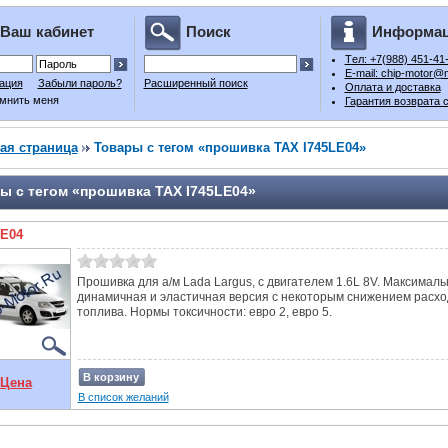
Ваш кабинет
Поиск
Информа
Tел: +7(988) 451-41
E-mail: chip-motor@m
ация
Забыли пароль?
Расширенный поиск
Оплата и доставка
мнить меня
Гарантия возврата 
ая страница
Товары с тегом «прошивка TAX I745LE04»
ы с тегом «прошивка TAX I745LE04»
LE04
Прошивка для а/м Lada Largus, с двигателем 1.6L 8V. Максималь
динамичная и эластичная версия с некоторым снижением расхо
топлива. Нормы токсичности: евро 2, евро 5.
В корзину
Цена
В список желаний