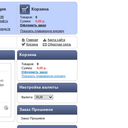
ция
Корзина
-98
Товаров:
0
ail.ru
Сумма:
0,00 р.
Оформить заказ
средств
Показать плавающую корзину
Главная
Карта сайта
Корзина
Обратная связь
Корзина
Товаров:
0
Сумма:
0,00 р.
Оформить заказ
Показать плавающую корзину
но
да
Настройка валюты
Валюта:
Заказ Прошивок
Заказ Прошивок