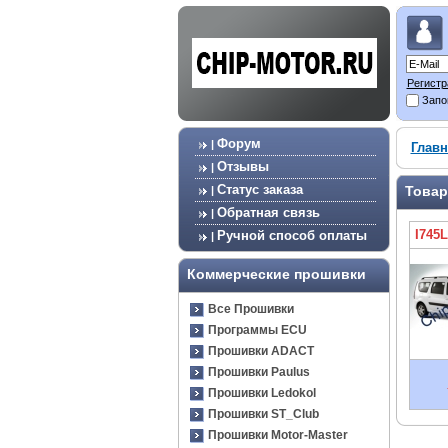
Регистр
Запо
Форум
|
Главн
Отзывы
|
Статус заказа
Товар
|
Обратная связь
|
I745
Ручной способ оплаты
|
Коммерческие прошивки
Все Прошивки
Программы ECU
Прошивки ADACT
Прошивки Paulus
Прошивки Ledokol
Прошивки ST_Club
Прошивки Motor-Master