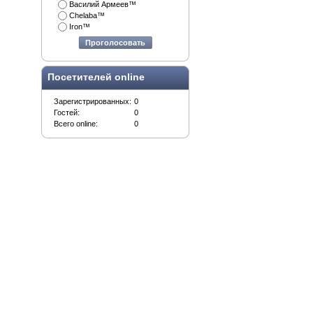
Василий Армеев™
Chelaba™
Iron™
Проголосовать
Посетителей online
Зарегистрированных:
0
Гостей:
0
Всего online:
0