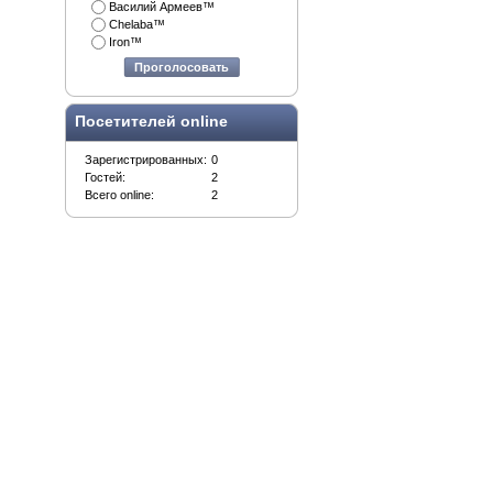
Василий Армеев™
Chelaba™
Iron™
Проголосовать
Посетителей online
Зарегистрированных:
0
Гостей:
2
Всего online:
2