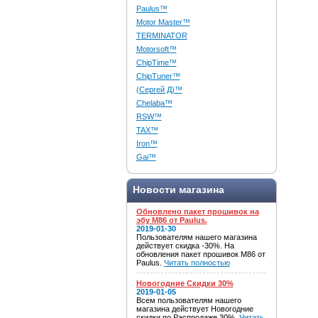
Paulus™
Motor Master™
TERMINATOR
Motorsoft™
ChipTime™
ChipTuner™
(Сергей Д)™
Chelaba™
RSW™
TAX™
Iron™
Gai™
Новости магазина
Обновлено пакет прошивок на
эбу M86 от Paulus.
2019-01-30
Пользователям нашего магазина
действует скидка -30%. На
обновления пакет прошивок M86 от
Paulus.
Читать полностью
Новогодние Скидки 30%
2019-01-05
Всем пользователям нашего
магазина действует Новогодние
скидки по Распродаже 30%.
Читать