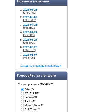
Новинки магазина
2026-06-28
I975GA02
2026-05-02
I535GM02
2026-04-28
I865BB02
2026-04-24
I612TB06
2026-03-23
I965BA01
2026-03-23
I532GU03
2026-01-07
0788_061
Открыть страницу с новинками
Голосуйте за лучшего
У кого прошивки "ЛУЧШИЕ"
Adact™
ST_CLUB™
Ledokol™
Paulus™
Motor Master™
ChipTuner™