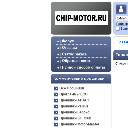
Регистр
Запо
Форум
|
Главн
Отзывы
|
Статус заказа
Товар
|
Обратная связь
|
Список 
Ручной способ оплаты
|
Коммерческие прошивки
Все Прошивки
Программы ECU
Прошивки ADACT
Прошивки Paulus
Прошивки Ledokol
Прошивки ST_Club
Прошивки Motor-Master