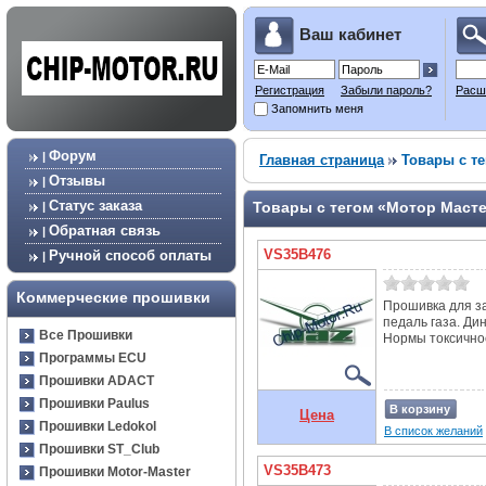
Ваш кабинет
Регистрация
Забыли пароль?
Расш
Запомнить меня
Форум
|
Главная страница
Товары с те
Отзывы
|
Статус заказа
Товары с тегом «Мотор Мастер
|
Обратная связь
|
VS35B476
Ручной способ оплаты
|
Коммерческие прошивки
Прошивка для з
педаль газа. Ди
Все Прошивки
Нормы токсичнос
Программы ECU
Прошивки ADACT
Прошивки Paulus
В корзину
Цена
Прошивки Ledokol
В список желаний
Прошивки ST_Club
VS35B473
Прошивки Motor-Master