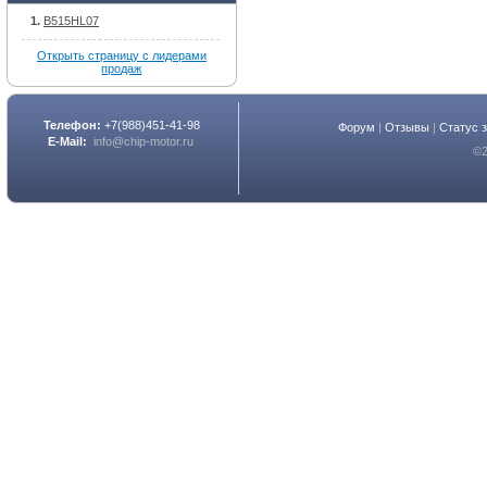
B515HL07
Открыть страницу с лидерами
продаж
Телефон:
+7(988)451-41-98
Форум
|
Отзывы
|
Статус 
E-Mail:
info@chip-motor.ru
©2