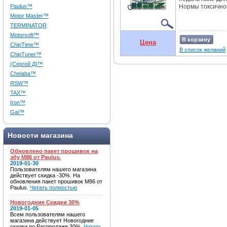
Paulus™
Нормы токсичнос
Motor Master™
TERMINATOR
Motorsoft™
В корзину
Цена
ChipTime™
В список желаний
ChipTuner™
(Сергей Д)™
Chelaba™
RSW™
TAX™
Iron™
Gai™
Новости магазина
Обновлено пакет прошивок на
эбу M86 от Paulus.
2019-01-30
Пользователям нашего магазина
действует скидка -30%. На
обновления пакет прошивок M86 от
Paulus.
Читать полностью
Новогодние Скидки 30%
2019-01-05
Всем пользователям нашего
магазина действует Новогодние
скидки по Распродаже 30%.
Читать