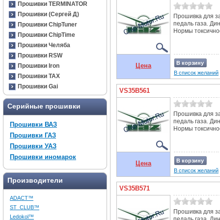
Прошивки TERMINATOR
Прошивки (Сергей Д)
Прошивка для з
педаль газа. Ди
Прошивки ChipTuner
Нормы токсичнос
Прошивки ChipTime
Прошивки Челяба
Прошивки RSW
В корзину
Цена
Прошивки Iron
В список желаний
Прошивки TAX
Прошивки Gai
VS35B561
Серийные прошивки
Прошивка для з
педаль газа. Ди
Прошивки ВАЗ
Нормы токсичнос
Прошивки ГАЗ
Прошивки УАЗ
Прошивки иномарок
В корзину
Цена
В список желаний
Производители
VS35B571
ADACT™
ST_CLUB™
Прошивка для з
Ledokol™
педаль газа. Ди