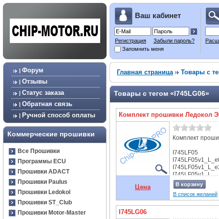
Ваш кабинет
Регистрация
Забыли пароль?
Расш
Запомнить меня
Форум
|
Главная страница
Товары с те
Отзывы
|
Статус заказа
Товары с тегом «I745LG06»
|
Обратная связь
|
Комплект прошивки Ледокол Э
Ручной способ оплаты
|
Коммерческие прошивки
Комплект прошив
Все Прошивки
I745LF05
I745LF05v1_L_e
Программы ECU
I745LF05v1_L_e
Прошивки ADACT
I745LF05v1_L
Прошивки Paulus
В корзину
Цена
I745LG06
Прошивки Ledokol
В список желаний
I745LG06_L_e0
Прошивки ST_Club
I745LG06_L_e2
I745LG06_L
I745LG06
Прошивки Motor-Master