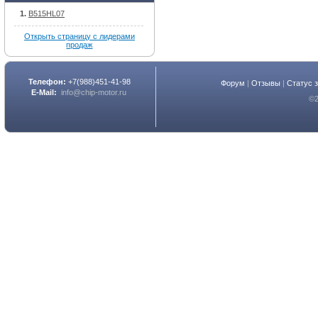
B515HL07
Открыть страницу с лидерами
продаж
Телефон:
+7(988)451-41-98
Форум
|
Отзывы
|
Статус 
E-Mail:
info@chip-motor.ru
©2