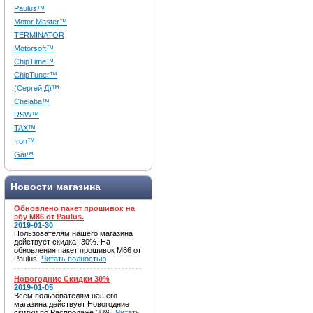
Paulus™
Motor Master™
TERMINATOR
Motorsoft™
ChipTime™
ChipTuner™
(Сергей Д)™
Chelaba™
RSW™
TAX™
Iron™
Gai™
Новости магазина
Обновлено пакет прошивок на
эбу M86 от Paulus.
2019-01-30
Пользователям нашего магазина
действует скидка -30%. На
обновления пакет прошивок M86 от
Paulus.
Читать полностью
Новогодние Скидки 30%
2019-01-05
Всем пользователям нашего
магазина действует Новогодние
скидки по Распродаже 30%.
Читать