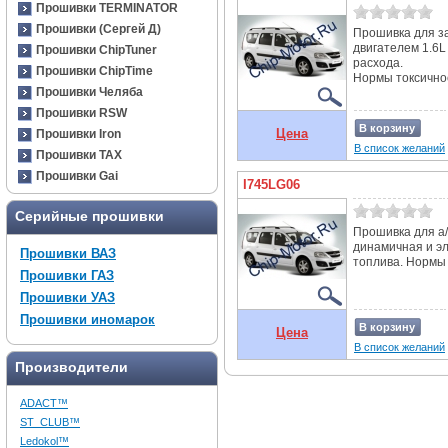
Прошивки TERMINATOR
Прошивки (Сергей Д)
Прошивка для за
двигателем 1.6L
Прошивки ChipTuner
расхода.
Прошивки ChipTime
Нормы токсичност
Прошивки Челяба
Прошивки RSW
В корзину
Цена
Прошивки Iron
В список желаний
Прошивки TAX
Прошивки Gai
I745LG06
Серийные прошивки
Прошивка для а/
динамичная и э
Прошивки ВАЗ
топлива. Нормы т
Прошивки ГАЗ
Прошивки УАЗ
Прошивки иномарок
В корзину
Цена
В список желаний
Производители
ADACT™
ST_CLUB™
Ledokol™