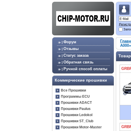
Регистр
Запо
Главн
Форум
|
A000»
Отзывы
|
Статус заказа
Товар
|
Обратная связь
|
GRBR
Ручной способ оплаты
|
Коммерческие прошивки
Все Прошивки
Программы ECU
Прошивки ADACT
Прошивки Paulus
Прошивки Ledokol
Прошивки ST_Club
GRBR
Прошивки Motor-Master