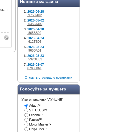
Новинки магазина
еская
2026-06-28
I975GA02
2026-05-02
I535GM02
2026-04-28
I865BB02
2026-04-24
I612TB06
2026-03-23
I965BA01
2026-03-23
I532GU03
2026-01-07
0788_061
Открыть страницу с новинками
Голосуйте за лучшего
У кого прошивки "ЛУЧШИЕ"
Adact™
ST_CLUB™
Ledokol™
Paulus™
Motor Master™
ChipTuner™