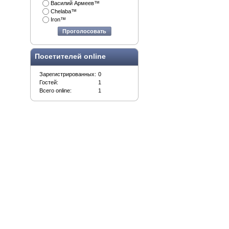
Василий Армеев™
Chelaba™
Iron™
Проголосовать
Посетителей online
Зарегистрированных:
0
Гостей:
1
Всего online:
1