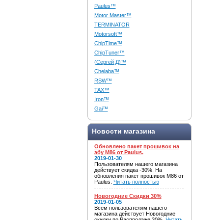
Paulus™
Motor Master™
TERMINATOR
Motorsoft™
ChipTime™
ChipTuner™
(Сергей Д)™
Chelaba™
RSW™
TAX™
Iron™
Gai™
Новости магазина
Обновлено пакет прошивок на
эбу M86 от Paulus.
2019-01-30
Пользователям нашего магазина
действует скидка -30%. На
обновления пакет прошивок M86 от
Paulus.
Читать полностью
Новогодние Скидки 30%
2019-01-05
Всем пользователям нашего
магазина действует Новогодние
скидки по Распродаже 30%.
Читать