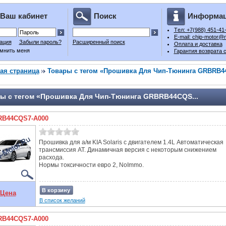
Ваш кабинет
Поиск
Информа
Tел: +7(988) 451-41
E-mail: chip-motor@m
ация
Забыли пароль?
Расширенный поиск
Оплата и доставка
мнить меня
Гарантия возврата 
ая страница
Товары с тегом «Прошивка Для Чип-Тюнинга GRBRB4
ы с тегом «Прошивка Для Чип-Тюнинга GRBRB44CQS...
B44CQS7-A000
Прошивка для а/м KIA Solaris с двигателем 1.4L Автоматическая
трансмиссия AT. Динамичная версия с некоторым снижением
расхода.
Нормы токсичности евро 2, NoImmo.
В корзину
Цена
В список желаний
B44CQS7-A000