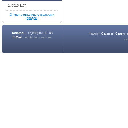
B515HL07
Открыть страницу с лидерами
продаж
Телефон:
+7(988)451-41-98
Форум
|
Отзывы
|
Статус 
E-Mail:
info@chip-motor.ru
©2