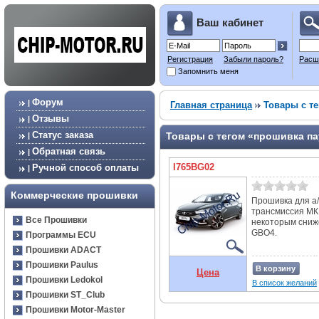
Ваш кабинет
Регистрация
Забыли пароль?
Расш
Запомнить меня
Форум
|
Главная страница
Товары с те
Отзывы
|
Статус заказа
Товары с тегом «прошивка п
|
Обратная связь
|
I765BG02
Ручной способ оплаты
|
Коммерческие прошивки
Прошивка для а/
трансмиссия МК
Все Прошивки
некоторым сниже
GBO4.
Программы ECU
Прошивки ADACT
Прошивки Paulus
В корзину
Цена
Прошивки Ledokol
В список желаний
Прошивки ST_Club
Прошивки Motor-Master