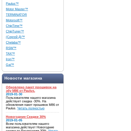
Paulus™
Motor Master™
TERMINATOR
Motorsoft™
ChipTime™
ChipTuner™
(Сергей Д)™
Chelaba™
RSW™
TAX™
Iron™
Gai™
Новости магазина
Обновлено пакет прошивок на
эбу M86 от Paulus.
2019-01-30
Пользователям нашего магазина
действует скидка -30%. На
обновления пакет прошивок M86 от
Paulus.
Читать полностью
Новогодние Скидки 30%
2019-01-05
Всем пользователям нашего
магазина действует Новогодние
скидки по Распродаже 30%.
Читать