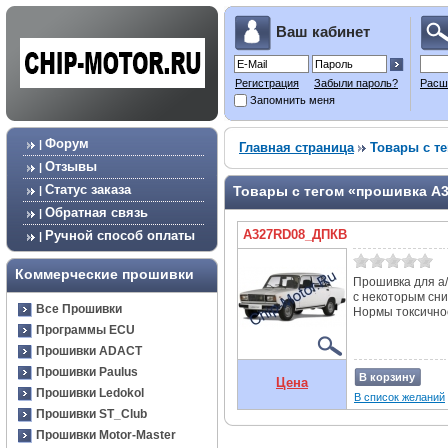
Ваш кабинет
Регистрация
Забыли пароль?
Расш
Запомнить меня
Форум
|
Главная страница
Товары с т
Отзывы
|
Статус заказа
Товары с тегом «прошивка A
|
Обратная связь
|
A327RD08_ДПКВ
Ручной способ оплаты
|
Коммерческие прошивки
Прошивка для а/
с некоторым сн
Все Прошивки
Нормы токсичнос
Программы ECU
Прошивки ADACT
Прошивки Paulus
В корзину
Цена
Прошивки Ledokol
В список желаний
Прошивки ST_Club
Прошивки Motor-Master