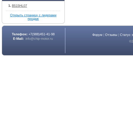
B515HL07
Открыть страницу с лидерами
продаж
Телефон:
+7(988)451-41-98
Форум
|
Отзывы
|
Статус 
E-Mail:
info@chip-motor.ru
©2