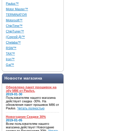
Paulus™
Motor Master™
TERMINATOR
Motorsoft™
ChipTime™
ChipTuner™
(Сергей Д)™
Chelaba™
RSW™
TAX™
Iron™
Gai™
Новости магазина
Обновлено пакет прошивок на
эбу M86 от Paulus.
2019-01-30
Пользователям нашего магазина
действует скидка -30%. На
обновления пакет прошивок M86 от
Paulus.
Читать полностью
Новогодние Скидки 30%
2019-01-05
Всем пользователям нашего
магазина действует Новогодние
скидки по Распродаже 30%.
Читать