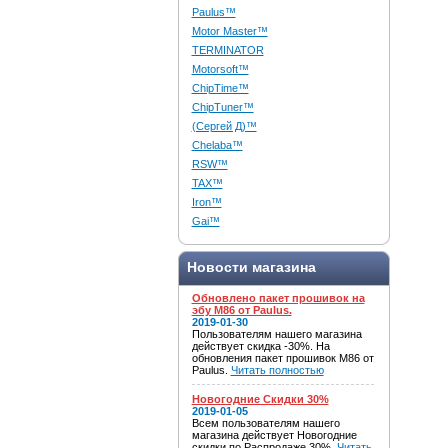
Paulus™
Motor Master™
TERMINATOR
Motorsoft™
ChipTime™
ChipTuner™
(Сергей Д)™
Chelaba™
RSW™
TAX™
Iron™
Gai™
Новости магазина
Обновлено пакет прошивок на
эбу M86 от Paulus.
2019-01-30
Пользователям нашего магазина
действует скидка -30%. На
обновления пакет прошивок M86 от
Paulus.
Читать полностью
Новогодние Скидки 30%
2019-01-05
Всем пользователям нашего
магазина действует Новогодние
скидки по Распродаже 30%.
Читать