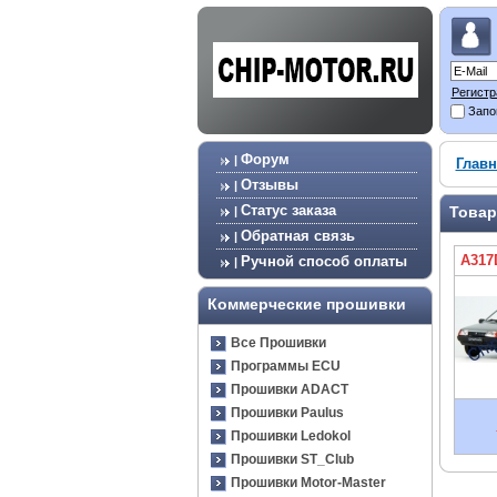
Регистр
Запо
Форум
|
Главн
Отзывы
|
Статус заказа
Товар
|
Обратная связь
|
A317
Ручной способ оплаты
|
Коммерческие прошивки
Все Прошивки
Программы ECU
Прошивки ADACT
Прошивки Paulus
Прошивки Ledokol
Прошивки ST_Club
Прошивки Motor-Master