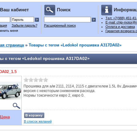
Ваш кабинет
Поиск
Информа
Tел: +7(988) 451-41
E-mail: chip-motor@m
ация
Забыли пароль?
Расширенный поиск
Оплата и доставка
мнить меня
Гарантия возврата 
ая страница
Товары с тегом «Ledokol прошивка A317DA02»
ы с тегом «Ledokol прошивка A317DA02»
DA02_1.5
Прошивка для а/м 2111, 2114, 2115 с двигателем 1.5L 8v. Динами
версия с некоторым снижением расхода.
Нормы токсичности евро 2, евро 0.
В корзину
Цена
В список желаний