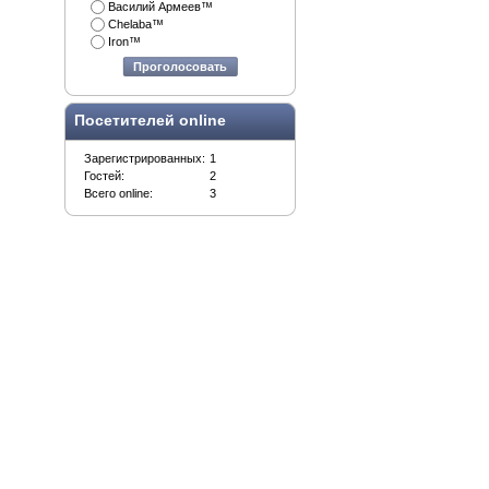
Василий Армеев™
Chelaba™
Iron™
Проголосовать
Посетителей online
Зарегистрированных:
1
Гостей:
2
Всего online:
3