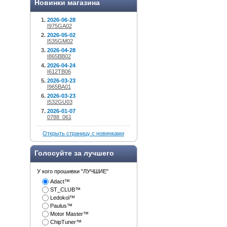
Новинки магазина
2026-06-28
I975GA02
2026-05-02
I535GM02
2026-04-28
I865BB02
2026-04-24
I612TB06
2026-03-23
I965BA01
2026-03-23
I532GU03
2026-01-07
0788_061
Открыть страницу с новинками
Голосуйте за лучшего
У кого прошивки "ЛУЧШИЕ"
Adact™
ST_CLUB™
Ledokol™
Paulus™
Motor Master™
ChipTuner™