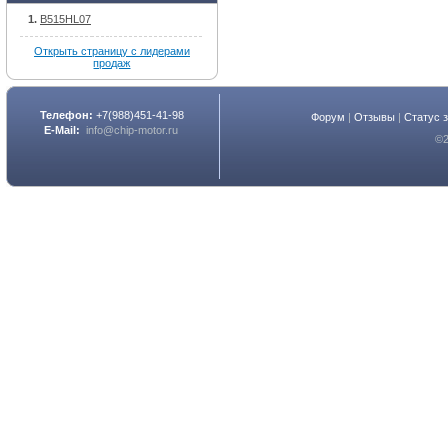
B515HL07
Открыть страницу с лидерами
продаж
Телефон:
+7(988)451-41-98
Форум
|
Отзывы
|
Статус 
E-Mail:
info@chip-motor.ru
©2