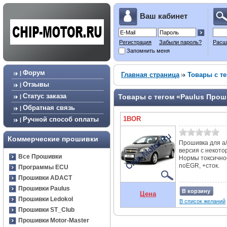
Ваш кабинет
Регистрация
Забыли пароль?
Расш
Запомнить меня
Форум
|
Главная страница
Товары с те
Отзывы
|
Статус заказа
Товары с тегом «Paulus Про
|
Обратная связь
|
1BOR
Ручной способ оплаты
|
Коммерческие прошивки
Прошивка для а/
версия с некот
Все Прошивки
Нормы токсичнос
noEGR, +сток.
Программы ECU
Прошивки ADACT
Прошивки Paulus
В корзину
Цена
Прошивки Ledokol
В список желаний
Прошивки ST_Club
Прошивки Motor-Master