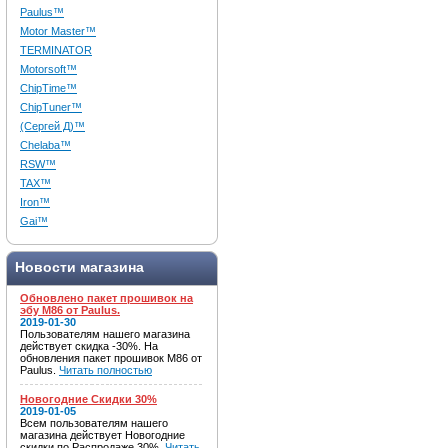
Paulus™
Motor Master™
TERMINATOR
Motorsoft™
ChipTime™
ChipTuner™
(Сергей Д)™
Chelaba™
RSW™
TAX™
Iron™
Gai™
Новости магазина
Обновлено пакет прошивок на
эбу M86 от Paulus.
2019-01-30
Пользователям нашего магазина
действует скидка -30%. На
обновления пакет прошивок M86 от
Paulus.
Читать полностью
Новогодние Скидки 30%
2019-01-05
Всем пользователям нашего
магазина действует Новогодние
скидки по Распродаже 30%.
Читать