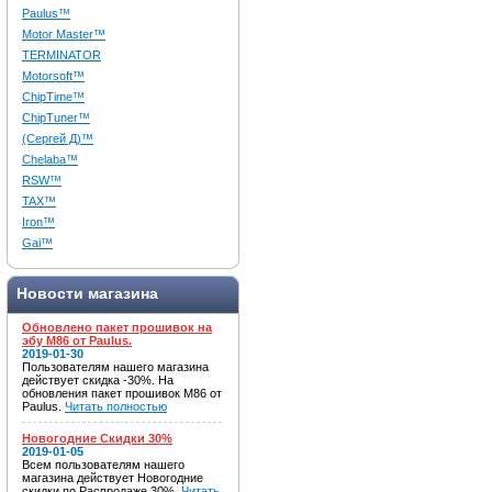
Paulus™
Motor Master™
TERMINATOR
Motorsoft™
ChipTime™
ChipTuner™
(Сергей Д)™
Chelaba™
RSW™
TAX™
Iron™
Gai™
Новости магазина
Обновлено пакет прошивок на
эбу M86 от Paulus.
2019-01-30
Пользователям нашего магазина
действует скидка -30%. На
обновления пакет прошивок M86 от
Paulus.
Читать полностью
Новогодние Скидки 30%
2019-01-05
Всем пользователям нашего
магазина действует Новогодние
скидки по Распродаже 30%.
Читать