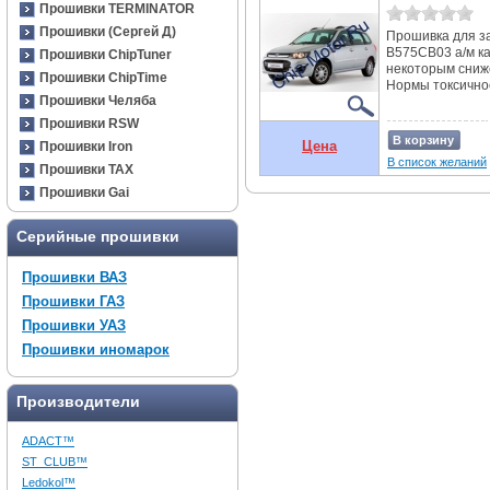
Прошивки TERMINATOR
Прошивки (Сергей Д)
Прошивка для з
B575СB03 а/м ка
Прошивки ChipTuner
некоторым сниж
Прошивки ChipTime
Нормы токсичност
Прошивки Челяба
Прошивки RSW
В корзину
Цена
Прошивки Iron
В список желаний
Прошивки TAX
Прошивки Gai
Серийные прошивки
Прошивки ВАЗ
Прошивки ГАЗ
Прошивки УАЗ
Прошивки иномарок
Производители
ADACT™
ST_CLUB™
Ledokol™