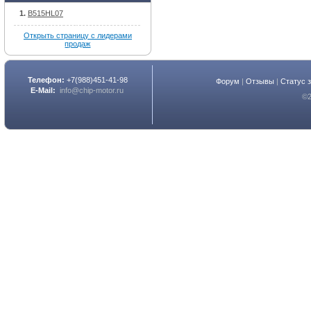
B515HL07
Открыть страницу с лидерами
продаж
Телефон:
+7(988)451-41-98
Форум
|
Отзывы
|
Статус 
E-Mail:
info@chip-motor.ru
©2