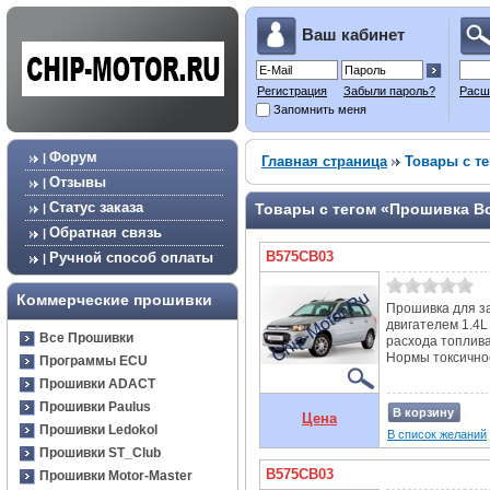
Ваш кабинет
Регистрация
Забыли пароль?
Расш
Запомнить меня
Форум
|
Главная страница
Товары с те
Отзывы
|
Статус заказа
Товары с тегом «Прошивка Bo
|
Обратная связь
|
B575CB03
Ручной способ оплаты
|
Коммерческие прошивки
Прошивка для за
двигателем 1.4L
Все Прошивки
расхода топлива
Нормы токсичнос
Программы ECU
Прошивки ADACT
Прошивки Paulus
В корзину
Цена
Прошивки Ledokol
В список желаний
Прошивки ST_Club
B575CB03
Прошивки Motor-Master