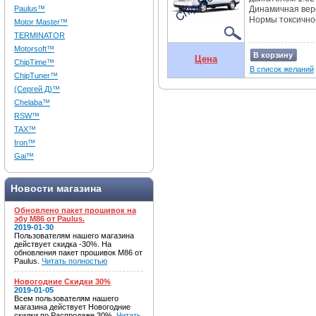
Paulus™
Динамичная вер
Нормы токсичнос
Motor Master™
TERMINATOR
Motorsoft™
В корзину
Цена
ChipTime™
В список желаний
ChipTuner™
(Сергей Д)™
Chelaba™
RSW™
TAX™
Iron™
Gai™
Новости магазина
Обновлено пакет прошивок на
эбу M86 от Paulus.
2019-01-30
Пользователям нашего магазина
действует скидка -30%. На
обновления пакет прошивок M86 от
Paulus.
Читать полностью
Новогодние Скидки 30%
2019-01-05
Всем пользователям нашего
магазина действует Новогодние
скидки по Распродаже 30%.
Читать