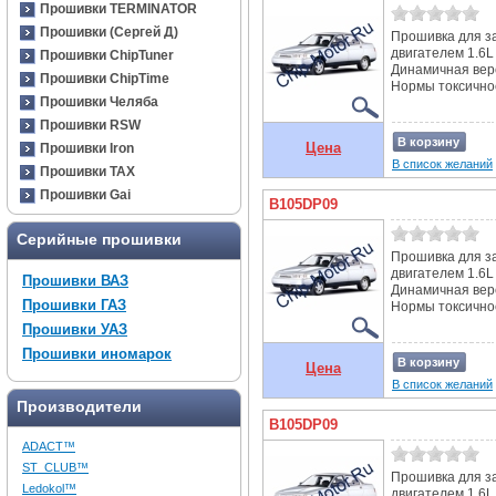
Прошивки TERMINATOR
Прошивки (Сергей Д)
Прошивка для за
двигателем 1.6L
Прошивки ChipTuner
Динамичная вер
Прошивки ChipTime
Нормы токсичнос
Прошивки Челяба
Прошивки RSW
В корзину
Цена
Прошивки Iron
В список желаний
Прошивки TAX
Прошивки Gai
B105DP09
Серийные прошивки
Прошивка для за
двигателем 1.6L
Прошивки ВАЗ
Динамичная вер
Прошивки ГАЗ
Нормы токсичнос
Прошивки УАЗ
Прошивки иномарок
В корзину
Цена
В список желаний
Производители
B105DP09
ADACT™
ST_CLUB™
Прошивка для за
Ledokol™
двигателем 1.6L