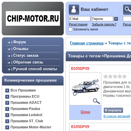
Ваш кабинет
Регистрация
Забыли пароль?
Расш
Запомнить меня
Форум
|
Главная страница
Товары с те
Отзывы
|
Статус заказа
Товары с тегом «Прошивка Дл
|
Обратная связь
|
B105DP09
Ручной способ оплаты
|
Коммерческие прошивки
Прошивка для за
двигателем 1.6L
Все Прошивки
Динамичная вер
Нормы токсичнос
Программы ECU
Прошивки ADACT
Прошивки Paulus
В корзину
Цена
Прошивки Ledokol
В список желаний
Прошивки ST_Club
B105DP09
Прошивки Motor-Master