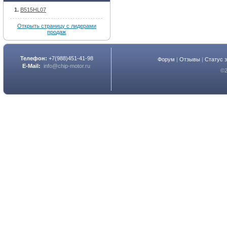
B515HL07
Открыть страницу с лидерами
продаж
Телефон:
+7(988)451-41-98
Форум
|
Отзывы
|
Статус 
E-Mail:
info@chip-motor.ru
©2