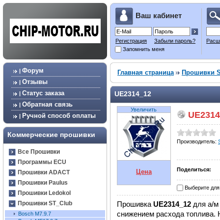
Ваш кабинет
Регистрация
Забыли пароль?
Расш
Запомнить меня
Форум
|
Главная страница
Прошивки S
Отзывы
|
Статус заказа
UE2314_12
|
Обратная связь
|
Увеличить
UE2314
Ручной способ оплаты
|
Коммерческие прошивки
Производитель:
Все Прошивки
Программы ECU
Поделиться:
Цена
Прошивки ADACT
Прошивки Paulus
Выберите для
Прошивки Ledokol
Прошивка
UE2314_12
для а/
Прошивки ST_Club
снижением расхода топлива. 
Bosch М7.9.7