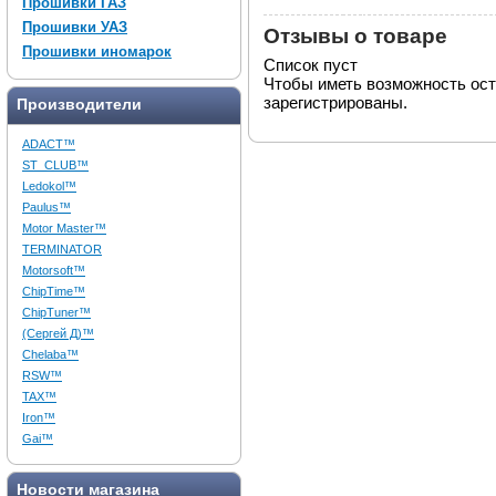
Прошивки ГАЗ
Прошивки УАЗ
Отзывы о товаре
Прошивки иномарок
Список пуст
Чтобы иметь возможность ос
зарегистрированы.
Производители
ADACT™
ST_CLUB™
Ledokol™
Paulus™
Motor Master™
TERMINATOR
Motorsoft™
ChipTime™
ChipTuner™
(Сергей Д)™
Chelaba™
RSW™
TAX™
Iron™
Gai™
Новости магазина