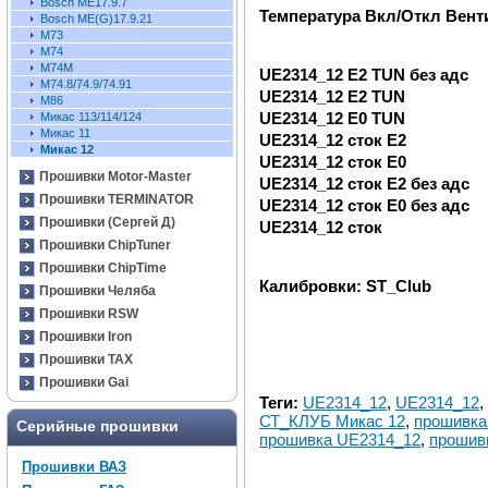
Bosch ME17.9.7
Температура Вкл/Откл Венти
Bosch ME(G)17.9.21
М73
M74
M74M
UE2314_12 E2 TUN без адс
М74.8/74.9/74.91
UE2314_12 E2 TUN
M86
UE2314_12 E0 TUN
Микас 113/114/124
Микас 11
UE2314_12 сток E2
Микас 12
UE2314_12 сток E0
Прошивки Motor-Master
UE2314_12 сток E2 без адс
Прошивки TERMINATOR
UE2314_12 сток E0 без адс
Прошивки (Сергей Д)
UE2314_12 сток
Прошивки ChipTuner
Прошивки ChipTime
Калибровки: ST_Club
Прошивки Челяба
Прошивки RSW
Прошивки Iron
Прошивки TAX
Прошивки Gai
Теги:
UE2314_12
,
UE2314_12
,
СТ_КЛУБ Микас 12
,
прошивка
Серийные прошивки
прошивка UE2314_12
,
прошив
Прошивки ВАЗ