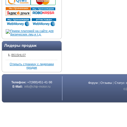
Лидеры продаж
B515HL07
Открыть страницу с лидерами
продаж
Телефон:
+7(988)451-41-98
Форум
|
Отзывы
|
Статус 
E-Mail:
info@chip-motor.ru
©2