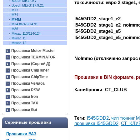
Bosch ME17.9.7
токсичности
:
евро 2 stage1,
Bosch ME(G)17.9.21
М73
M74
I545GDD2_stage1_e2
M74M
I545GDD2_stage1_e2_noimm
М74.8/74.9/74.91
M86
I545GDD2_stage1_e5
Микас 113/114/124
I545GDD2_stage1_e5_noimm
Микас 11
Микас 12
Прошивки Motor-Master
Прошивки TERMINATOR
NoImmo (отключено запрос 
Прошивки (Сергей Д)
Прошивки ChipTuner
Прошивки в BIN формате, р
Прошивки ChipTime
Прошивки Челяба
Калибровки: CT_CLUB
Прошивки RSW
Прошивки Iron
Прошивки TAX
Прошивки Gai
Теги:
I545GDD2
,
чип тюнинг 
Серийные прошивки
прошивка I545GDD2
,
СТ_КЛУ
Прошивки ВАЗ