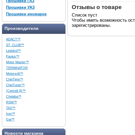
Прошивки ГАЗ
Отзывы о товаре
Прошивки УАЗ
Прошивки иномарок
Список пуст
Чтобы иметь возможность ос
зарегистрированы.
Производители
ADACT™
ST_CLUB™
Ledokol™
Paulus™
Motor Master™
TERMINATOR
Motorsoft™
ChipTime™
ChipTuner™
(Сергей Д)™
Chelaba™
RSW™
TAX™
Iron™
Gai™
Новости магазина