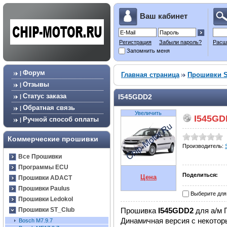
Ваш кабинет
Регистрация
Забыли пароль?
Расш
Запомнить меня
Форум
|
Главная страница
Прошивки S
Отзывы
|
Статус заказа
I545GDD2
|
Обратная связь
|
Увеличить
I545GD
Ручной способ оплаты
|
Коммерческие прошивки
Производитель:
Все Прошивки
Программы ECU
Поделиться:
Цена
Прошивки ADACT
Прошивки Paulus
Выберите для
Прошивки Ledokol
Прошивка
I545GDD2
для а/м 
Прошивки ST_Club
Динамичная версия с некото
Bosch М7.9.7