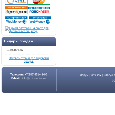
Лидеры продаж
B515HL07
Открыть страницу с лидерами
продаж
Телефон:
+7(988)451-41-98
Форум
|
Отзывы
|
Статус 
E-Mail:
info@chip-motor.ru
©2