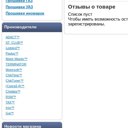
Прошивки ГАЗ
Отзывы о товаре
Прошивки УАЗ
Прошивки иномарок
Список пуст
Чтобы иметь возможность ос
зарегистрированы.
Производители
ADACT™
ST_CLUB™
Ledokol™
Paulus™
Motor Master™
TERMINATOR
Motorsoft™
ChipTime™
ChipTuner™
(Сергей Д)™
Chelaba™
RSW™
TAX™
Iron™
Gai™
Новости магазина