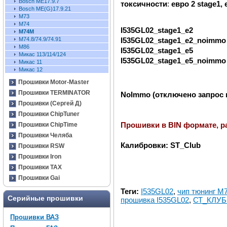
Bosch ME17.9.7
токсичности
:
евро 2 stage1,
Bosch ME(G)17.9.21
М73
M74
I535GL02_stage1_e2
M74M
I535GL02_stage1_e2_noimmo
М74.8/74.9/74.91
M86
I535GL02_stage1_e5
Микас 113/114/124
I535GL02_stage1_e5_noimmo
Микас 11
Микас 12
Прошивки Motor-Master
Прошивки TERMINATOR
NoImmo (отключено запрос 
Прошивки (Сергей Д)
Прошивки ChipTuner
Прошивки в BIN формате, р
Прошивки ChipTime
Прошивки Челяба
Калибровки: ST_Club
Прошивки RSW
Прошивки Iron
Прошивки TAX
Прошивки Gai
Теги:
I535GL02
,
чип тюнинг М
Серийные прошивки
прошивка I535GL02
,
СТ_КЛУБ 
Прошивки ВАЗ