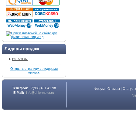
Лидеры продаж
B515HL07
Открыть страницу с лидерами
продаж
Телефон:
+7(988)451-41-98
Форум
|
Отзывы
|
Статус 
E-Mail:
info@chip-motor.ru
©2