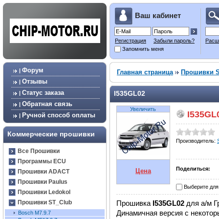
Ваш кабинет
Регистрация
Забыли пароль?
Расш
Запомнить меня
Форум
|
Главная страница
Прошивки S
Отзывы
|
Статус заказа
I535GL02
|
Обратная связь
|
Увеличить
I535GL
Ручной способ оплаты
|
Коммерческие прошивки
Производитель:
Все Прошивки
Программы ECU
Поделиться:
Цена
Прошивки ADACT
Прошивки Paulus
Выберите для
Прошивки Ledokol
Прошивка
I535GL02
для а/м Г
Прошивки ST_Club
Динамичная версия с некото
Bosch М7.9.7