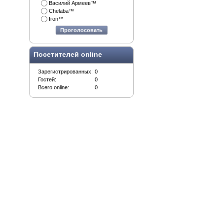
Василий Армеев™
Chelaba™
Iron™
Проголосовать
Посетителей online
Зарегистрированных:
0
Гостей:
0
Всего online:
0