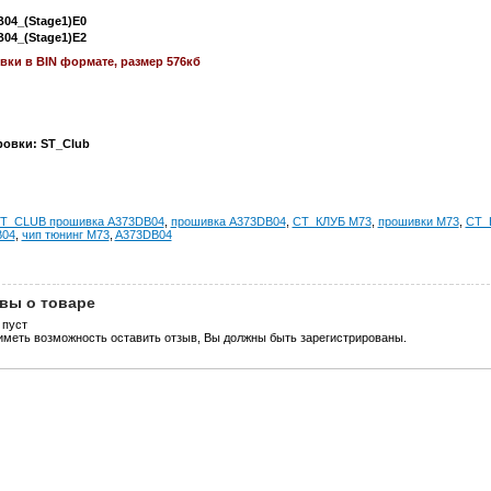
04_(Stage1)E0
04_(Stage1)E2
ки в BIN формате, размер 576кб
овки: ST_Club
T_CLUB прошивка A373DB04
,
прошивка A373DB04
,
СТ_КЛУБ M73
,
прошивки M73
,
СТ_
B04
,
чип тюнинг M73
,
A373DB04
вы о товаре
 пуст
иметь возможность оставить отзыв, Вы должны быть зарегистрированы.