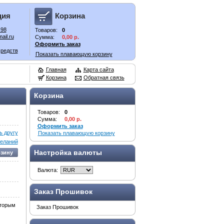
ция
Корзина
-98
Товаров:
0
ail.ru
Сумма:
0,00 р.
Оформить заказ
средств
Показать плавающую корзину
Главная
Карта сайта
Корзина
Обратная связь
Корзина
Товаров:
0
Сумма:
0,00 р.
Оформить заказ
 другу
Показать плавающую корзину
желаний
Настройка валюты
рзину
Валюта:
Заказ Прошивок
оторым
Заказ Прошивок