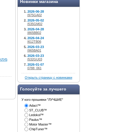
Новинки магазина
2026-06-28
I975GA02
2026-05-02
I535GM02
2026-04-28
I865BB02
2026-04-24
I612TB06
2026-03-23
I965BA01
2026-03-23
I532GU03
КЛУБ
2026-01-07
0788_061
Открыть страницу с новинками
Голосуйте за лучшего
У кого прошивки "ЛУЧШИЕ"
Adact™
ST_CLUB™
Ledokol™
Paulus™
Motor Master™
ChipTuner™