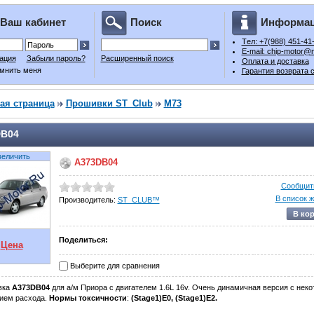
Ваш кабинет
Поиск
Информа
Tел: +7(988) 451-41
E-mail: chip-motor@m
ация
Забыли пароль?
Расширенный поиск
Оплата и доставка
мнить меня
Гарантия возврата 
ая страница
Прошивки ST_Club
М73
DB04
величить
A373DB04
Сообщить
В список 
Производитель:
ST_CLUB™
В ко
Поделиться:
Цена
Выберите для сравнения
вка
A373DB04
для а/м Приора с двигателем 1.6L 16v. Очень динамичная версия с нек
ием расхода.
Нормы токсичности
:
(Stage1)E0, (Stage1)E2.