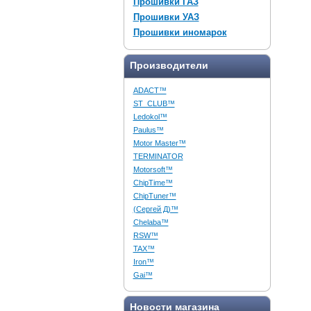
Прошивки ГАЗ
Прошивки УАЗ
Прошивки иномарок
Производители
ADACT™
ST_CLUB™
Ledokol™
Paulus™
Motor Master™
TERMINATOR
Motorsoft™
ChipTime™
ChipTuner™
(Сергей Д)™
Chelaba™
RSW™
TAX™
Iron™
Gai™
Новости магазина