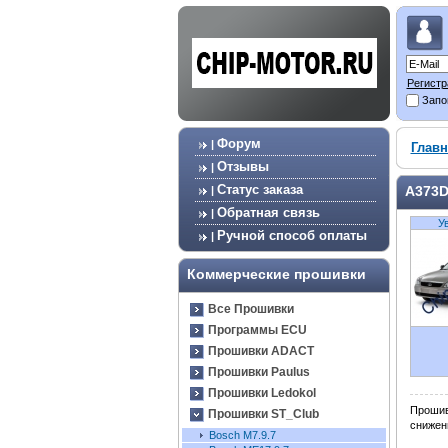
Регистр
Запо
Форум
|
Главн
Отзывы
|
Статус заказа
A373
|
Обратная связь
|
У
Ручной способ оплаты
|
Коммерческие прошивки
Все Прошивки
Программы ECU
Прошивки ADACT
Прошивки Paulus
Прошивки Ledokol
Проши
Прошивки ST_Club
снижен
Bosch М7.9.7