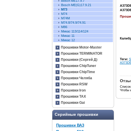
Bosch ME17.9.7
Bosch ME(G)17.9.21
A373DB
М73
A373DB
M74
Прошив
M74M
М74.8/74.9/74.91
M86
Микас 113/114/124
Микас 11
Калибр
Микас 12
Прошивки Motor-Master
Прошивки TERMINATOR
Теги:
S
Прошивки (Сергей Д)
A373D
Прошивки ChipTuner
Прошивки ChipTime
Прошивки Челяба
Отзы
Прошивки RSW
Список
Чтобы 
Прошивки Iron
Прошивки TAX
Прошивки Gai
Серийные прошивки
Прошивки ВАЗ