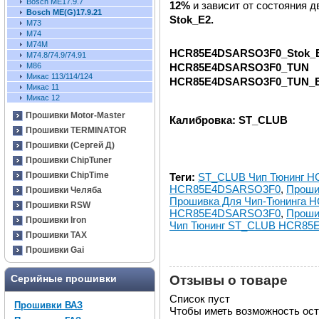
Bosch ME17.9.7
12%
и зависит от состояния д
Bosch ME(G)17.9.21
Stok_E2.
М73
M74
M74M
HCR85E4DSARSO3F0_Stok_
М74.8/74.9/74.91
HCR85E4DSARSO3F0_TUN
M86
Микас 113/114/124
HCR85E4DSARSO3F0_TUN_
Микас 11
Микас 12
Прошивки Motor-Master
Калибровка: ST_CLUB
Прошивки TERMINATOR
Прошивки (Сергей Д)
Прошивки ChipTuner
Прошивки ChipTime
Теги:
ST_CLUB Чип Тюнинг 
HCR85E4DSARSO3F0
,
Проши
Прошивки Челяба
Прошивка Для Чип-Тюнинга
Прошивки RSW
HCR85E4DSARSO3F0
,
Проши
Прошивки Iron
Чип Тюнинг ST_CLUB HCR8
Прошивки TAX
Прошивки Gai
Отзывы о товаре
Серийные прошивки
Список пуст
Прошивки ВАЗ
Чтобы иметь возможность ос