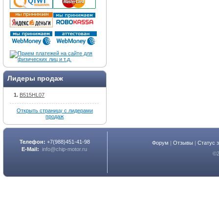
Лидеры продаж
B515HL07
Открыть страницу с лидерами
продаж
Телефон:
+7(988)451-41-98
Форум
|
Отзывы
|
Статус 
E-Mail:
info@chip-motor.ru
©2