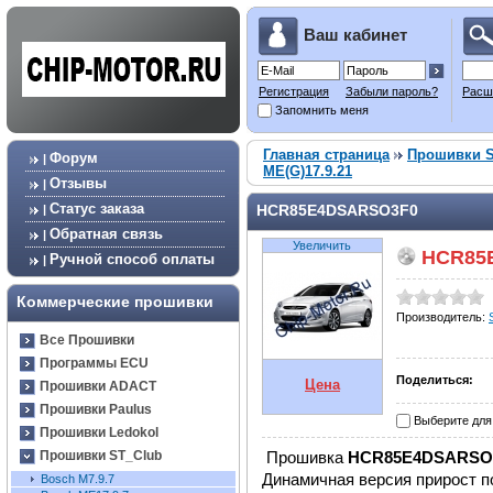
Ваш кабинет
Регистрация
Забыли пароль?
Расш
Запомнить меня
Главная страница
Прошивки S
Форум
|
ME(G)17.9.21
Отзывы
|
Статус заказа
HCR85E4DSARSO3F0
|
Обратная связь
|
Увеличить
HCR85
Ручной способ оплаты
|
Коммерческие прошивки
Производитель:
Все Прошивки
Программы ECU
Поделиться:
Цена
Прошивки ADACT
Прошивки Paulus
Выберите для
Прошивки Ledokol
Прошивка
HCR85E4DSARSO
Прошивки ST_Club
Динамичная версия прирост п
Bosch М7.9.7