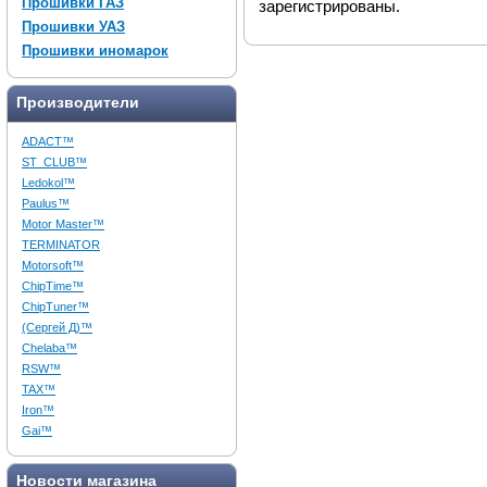
Прошивки ГАЗ
зарегистрированы.
Прошивки УАЗ
Прошивки иномарок
Производители
ADACT™
ST_CLUB™
Ledokol™
Paulus™
Motor Master™
TERMINATOR
Motorsoft™
ChipTime™
ChipTuner™
(Сергей Д)™
Chelaba™
RSW™
TAX™
Iron™
Gai™
Новости магазина