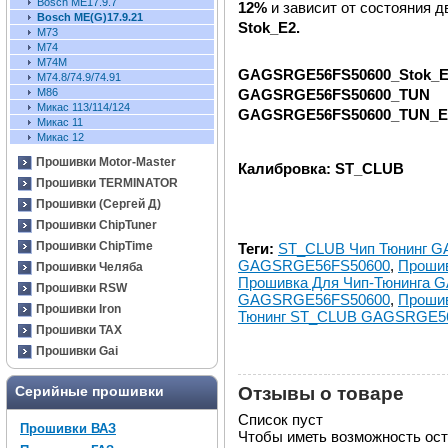
Bosch ME17.9.7
12%
и зависит от состояния д
Bosch ME(G)17.9.21
Stok_E2.
М73
M74
M74M
GAGSRGE56FS50600_Stok_E
М74.8/74.9/74.91
GAGSRGE56FS50600_TUN
M86
Микас 113/114/124
GAGSRGE56FS50600_TUN_E
Микас 11
Микас 12
Прошивки Motor-Master
Калибровка: ST_CLUB
Прошивки TERMINATOR
Прошивки (Сергей Д)
Прошивки ChipTuner
Прошивки ChipTime
Теги:
ST_CLUB Чип Тюнинг 
GAGSRGE56FS50600
,
Проши
Прошивки Челяба
Прошивка Для Чип-Тюнинга
Прошивки RSW
GAGSRGE56FS50600
,
Прошив
Прошивки Iron
Тюнинг ST_CLUB GAGSRGE5
Прошивки TAX
Прошивки Gai
Отзывы о товаре
Серийные прошивки
Список пуст
Прошивки ВАЗ
Чтобы иметь возможность ос