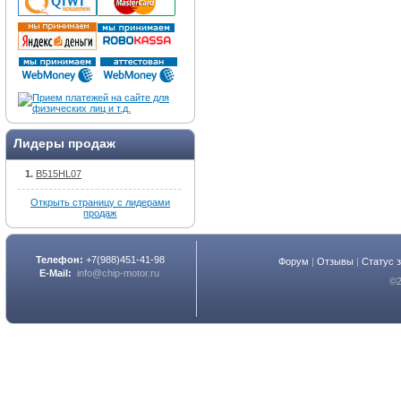
Лидеры продаж
B515HL07
Открыть страницу с лидерами
продаж
Телефон:
+7(988)451-41-98
Форум
|
Отзывы
|
Статус 
E-Mail:
info@chip-motor.ru
©2