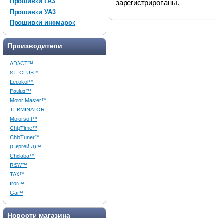
Прошивки ГАЗ
зарегистрированы.
Прошивки УАЗ
Прошивки иномарок
Производители
ADACT™
ST_CLUB™
Ledokol™
Paulus™
Motor Master™
TERMINATOR
Motorsoft™
ChipTime™
ChipTuner™
(Сергей Д)™
Chelaba™
RSW™
TAX™
Iron™
Gai™
Новости магазина