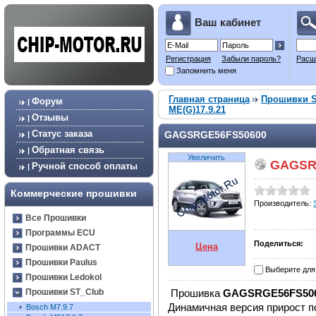
Ваш кабинет
Регистрация
Забыли пароль?
Расш
Запомнить меня
Главная страница
Прошивки S
Форум
|
ME(G)17.9.21
Отзывы
|
Статус заказа
GAGSRGE56FS50600
|
Обратная связь
|
Увеличить
GAGSR
Ручной способ оплаты
|
Коммерческие прошивки
Производитель:
Все Прошивки
Программы ECU
Поделиться:
Цена
Прошивки ADACT
Прошивки Paulus
Выберите для
Прошивки Ledokol
Прошивка
GAGSRGE56FS50
Прошивки ST_Club
Динамичная версия прирост п
Bosch М7.9.7