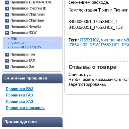
снижением расхода.
Прошивки TERMINATOR
Прошивки (Сергей Д)
Комплектация Тюнинг, Тюнинг 
Прошивки ChipTuner
Прошивки ChipTime
8450020051_I765XH02_T
Прошивки Челяба
8450020051_I765XH02_TE2
Прошивки RSW
М86
Теги:
I765XH02
,
чип тюнинг м
SIM2K 241
I765XH02
,
RSW I765XH02
,
RSW
Bosch ME17.9.11(12)
Прошивки Iron
Прошивки TAX
Отзывы о товаре
Прошивки Gai
Список пуст
Серийные прошивки
Чтобы иметь возможность ос
зарегистрированы.
Прошивки ВАЗ
Прошивки ГАЗ
Прошивки УАЗ
Прошивки иномарок
Производители