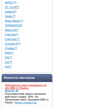
ADACT™
ST_CLUB™
Ledokol™
Paulus™
Motor Master™
TERMINATOR
Motorsoft™
ChipTime™
ChipTuner™
(Сергей Д)™
Chelaba™
RSW™
TAX™
Iron™
Gai™
Новости магазина
Обновлено пакет прошивок на
эбу M86 от Paulus.
2019-01-30
Пользователям нашего магазина
действует скидка -30%. На
обновления пакет прошивок M86 от
Paulus.
Читать полностью