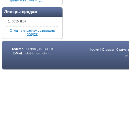
Лидеры продаж
B515HL07
Открыть страницу с лидерами
продаж
Телефон:
+7(988)451-41-98
Форум
|
Отзывы
|
Статус 
E-Mail:
info@chip-motor.ru
©2