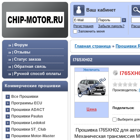
Ваш кабинет
Регистрация
Забыли пароль?
Расш
Запомнить меня
Форум
|
Главная страница
Прошивки 
Отзывы
|
Статус заказа
I765XH02
|
Обратная связь
|
Увеличить
I765XH
Ручной способ оплаты
|
Коммерческие прошивки
Производитель:
Все Прошивки
Программы ECU
Поделиться:
Цена
Прошивки ADACT
Прошивки Paulus
Выберите для
Прошивки Ledokol
Прошивка I765XH02 для автом
Прошивки ST_Club
Механическая трансмиссия М
Прошивки Motor-Master