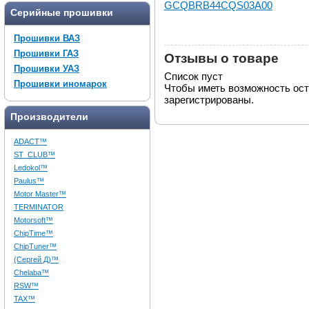
GCQBRB44CQS03A00
Серийные прошивки
Прошивки ВАЗ
Прошивки ГАЗ
Отзывы о товаре
Прошивки УАЗ
Список пуст
Прошивки иномарок
Чтобы иметь возможность ос
зарегистрированы.
Производители
ADACT™
ST_CLUB™
Ledokol™
Paulus™
Motor Master™
TERMINATOR
Motorsoft™
ChipTime™
ChipTuner™
(Сергей Д)™
Chelaba™
RSW™
TAX™