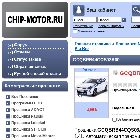
Ваш кабинет
Регистрация
Забыли пароль?
Расш
Запомнить меня
Главная страница
Прошивки M
Форум
|
Kia Rio
Отзывы
|
Статус заказа
GCQBRB44CQS03A00
|
Обратная связь
|
Увеличить
GCQBR
Ручной способ оплаты
|
Коммерческие прошивки
Производитель:
Все Прошивки
Программы ECU
Поделиться:
Цена
Прошивки ADACT
Прошивки Paulus
Выберите для
Прошивки Ledokol
Прошивка
GCQBRB44CQS03
Прошивки ST_Club
1.4L.
Автоматическая трансм
Прошивки Motor-Master