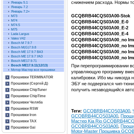
снижением расхода. Нормы т
Январь 5.1
Январь 7.2
Январь 7.2+
GCQBRB44CQS03A00-Stok
М73
М74
GCQBRB44CQS03A00_Е-0
М74.5
GCQBRB44CQS03A00_Е-2
М75
GCQBRB44CQS03A00_Е-4
Lada Largus
Valeo V42
GCQBRB44CQS03A00_no Im
Bosch M 7.9.7
GCQBRB44CQS03A00_no Im
Bosch M(G)7.9.8
GCQBRB44CQS03A00_no Im
Bosch ME 17.9.7 ВАЗ
Bosch ME 17.9.7 УАЗ
GCQBRB44CQS03A00_no Im
Bosch ME17.9.71
При перепрограммировании вс
Bosch ME17.9.11(12/13)
Мотор Мастер все прошивки
управляющую программу вмест
калибровки. Ибо мы никогда 
Прошивки TERMINATOR
ЭБУ не подвергался чип-тюни
Прошивки (Сергей Д)
получить незаводящийся авт
Прошивки ChipTuner
Прошивки ChipTime
Прошивки Челяба
Прошивки RSW
Теги:
GCQBRB44CQS03A00
,
Прошивки Iron
GCQBRB44CQS03A00
,
Проши
Мастер Kia Rio GCQBRB44C
Прошивки TAX
GCQBRB44CQS03A00
,
Проши
Прошивки Gai
Motor-Master Прошивка GC