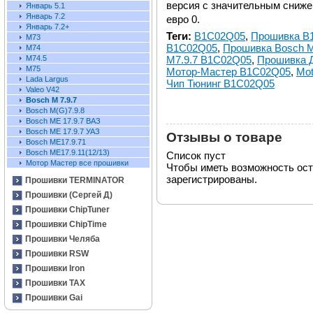
версия с значительным сниже
Январь 5.1
Январь 7.2
евро 0.
Январь 7.2+
Теги:
B1C02Q05
,
Прошивка B
М73
B1C02Q05
,
Прошивка Bosch 
М74
M7.9.7 B1C02Q05
,
Прошивка 
М74.5
М75
Мотор-Мастер B1C02Q05
,
Mot
Lada Largus
Чип Тюнинг B1C02Q05
Valeo V42
Bosch M 7.9.7
Bosch M(G)7.9.8
Bosch ME 17.9.7 ВАЗ
Bosch ME 17.9.7 УАЗ
Отзывы о товаре
Bosch ME17.9.71
Bosch ME17.9.11(12/13)
Список пуст
Мотор Мастер все прошивки
Чтобы иметь возможность ос
зарегистрированы.
Прошивки TERMINATOR
Прошивки (Сергей Д)
Прошивки ChipTuner
Прошивки ChipTime
Прошивки Челяба
Прошивки RSW
Прошивки Iron
Прошивки TAX
Прошивки Gai