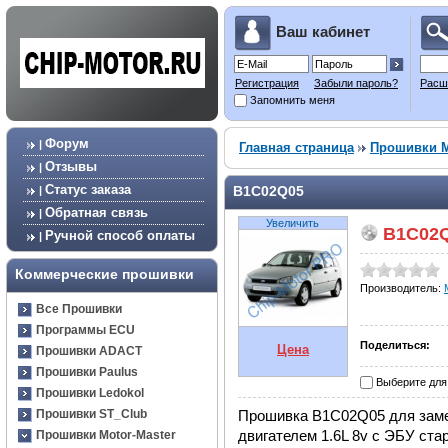
Ваш кабинет
Регистрация
Забыли пароль?
Расш
Запомнить меня
Форум
|
Главная страница
Прошивки M
Отзывы
|
Статус заказа
B1C02Q05
|
Обратная связь
|
Увеличить
B1C02
Ручной способ оплаты
|
Коммерческие прошивки
Производитель:
Все Прошивки
Программы ECU
Поделиться:
Цена
Прошивки ADACT
Прошивки Paulus
Выберите для
Прошивки Ledokol
Прошивка B1C02Q05 для замен
Прошивки ST_Club
двигателем 1.6L 8v с ЭБУ ст
Прошивки Motor-Master