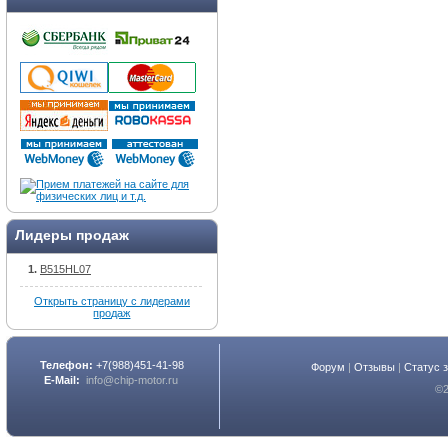
Лидеры продаж
B515HL07
Открыть страницу с лидерами
продаж
Телефон:
+7(988)451-41-98
Форум
|
Отзывы
|
Статус 
E-Mail:
info@chip-motor.ru
©2