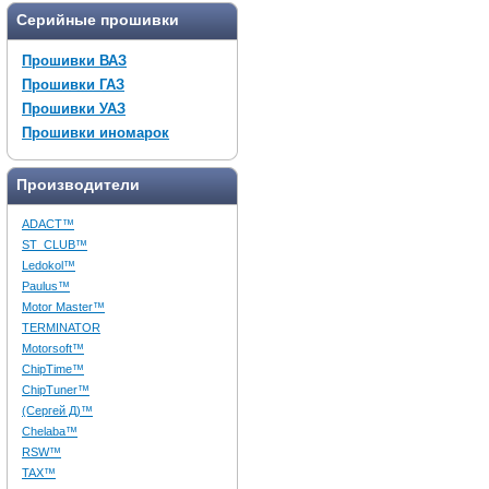
Серийные прошивки
Прошивки ВАЗ
Прошивки ГАЗ
Прошивки УАЗ
Прошивки иномарок
Производители
ADACT™
ST_CLUB™
Ledokol™
Paulus™
Motor Master™
TERMINATOR
Motorsoft™
ChipTime™
ChipTuner™
(Сергей Д)™
Chelaba™
RSW™
TAX™