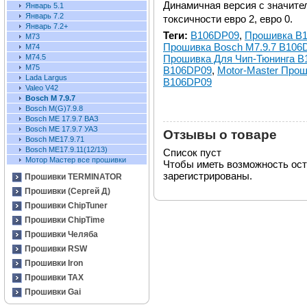
Динамичная версия с значит
Январь 5.1
Январь 7.2
токсичности евро 2, евро 0.
Январь 7.2+
Теги:
B106DP09
,
Прошивка B
М73
Прошивка Bosch M7.9.7 B106
М74
Прошивка Для Чип-Тюнинга 
М74.5
М75
B106DP09
,
Motor-Master Про
Lada Largus
B106DP09
Valeo V42
Bosch M 7.9.7
Bosch M(G)7.9.8
Bosch ME 17.9.7 ВАЗ
Bosch ME 17.9.7 УАЗ
Отзывы о товаре
Bosch ME17.9.71
Bosch ME17.9.11(12/13)
Список пуст
Мотор Мастер все прошивки
Чтобы иметь возможность ос
зарегистрированы.
Прошивки TERMINATOR
Прошивки (Сергей Д)
Прошивки ChipTuner
Прошивки ChipTime
Прошивки Челяба
Прошивки RSW
Прошивки Iron
Прошивки TAX
Прошивки Gai