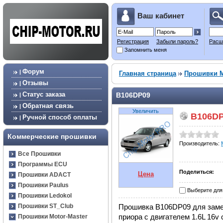
Ваш кабинет
Регистрация
Забыли пароль?
Расш
Запомнить меня
Форум
|
Главная страница
Прошивки M
Отзывы
|
Статус заказа
B106DP09
|
Обратная связь
|
Увеличить
B106DP
Ручной способ оплаты
|
Коммерческие прошивки
Производитель:
Все Прошивки
Программы ECU
Поделиться:
Цена
Прошивки ADACT
Прошивки Paulus
Выберите для
Прошивки Ledokol
Прошивка B106DP09 для замен
Прошивки ST_Club
приора с двигателем 1.6L 16v
Прошивки Motor-Master