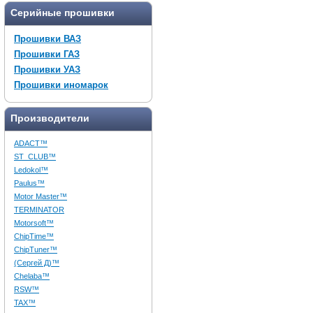
Серийные прошивки
Прошивки ВАЗ
Прошивки ГАЗ
Прошивки УАЗ
Прошивки иномарок
Производители
ADACT™
ST_CLUB™
Ledokol™
Paulus™
Motor Master™
TERMINATOR
Motorsoft™
ChipTime™
ChipTuner™
(Сергей Д)™
Chelaba™
RSW™
TAX™