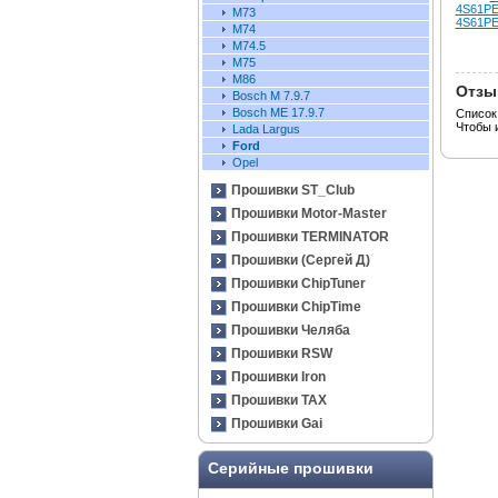
4S61P
M73
4S61P
М74
М74.5
M75
М86
Отзы
Bosch М 7.9.7
Bosch ME 17.9.7
Список
Чтобы 
Lada Largus
Ford
Opel
Прошивки ST_Club
Прошивки Motor-Master
Прошивки TERMINATOR
Прошивки (Сергей Д)
Прошивки ChipTuner
Прошивки ChipTime
Прошивки Челяба
Прошивки RSW
Прошивки Iron
Прошивки TAX
Прошивки Gai
Серийные прошивки