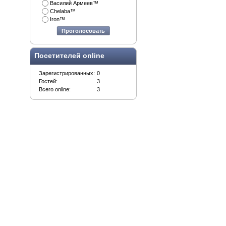
Василий Армеев™
Chelaba™
Iron™
Проголосовать
Посетителей online
Зарегистрированных:
0
Гостей:
3
Всего online:
3