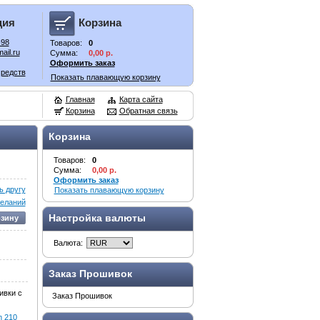
ция
Корзина
-98
Товаров:
0
ail.ru
Сумма:
0,00 р.
Оформить заказ
средств
Показать плавающую корзину
Главная
Карта сайта
Корзина
Обратная связь
Корзина
Товаров:
0
Сумма:
0,00 р.
Оформить заказ
 другу
Показать плавающую корзину
желаний
Настройка валюты
рзину
Валюта:
Заказ Прошивок
ивки с
Заказ Прошивок
m 210