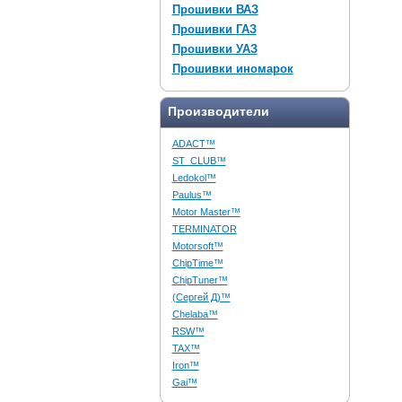
Прошивки ВАЗ
Прошивки ГАЗ
Прошивки УАЗ
Прошивки иномарок
Производители
ADACT™
ST_CLUB™
Ledokol™
Paulus™
Motor Master™
TERMINATOR
Motorsoft™
ChipTime™
ChipTuner™
(Сергей Д)™
Chelaba™
RSW™
TAX™
Iron™
Gai™