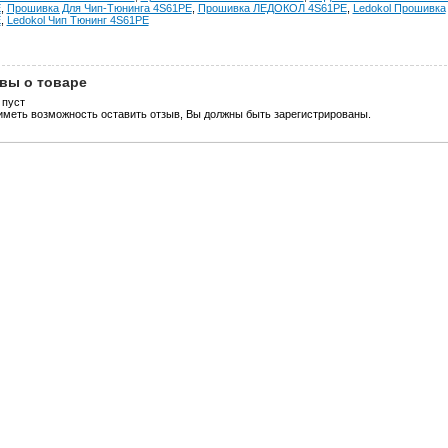
E
,
Прошивка Для Чип-Тюнинга 4S61PE
,
Прошивка ЛЕДОКОЛ 4S61PE
,
Ledokol Прошивка
E
,
Ledokol Чип Тюнинг 4S61PE
вы о товаре
 пуст
иметь возможность оставить отзыв, Вы должны быть зарегистрированы.