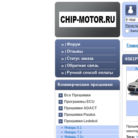
Регистр
Запо
Форум
|
Главн
Отзывы
|
Статус заказа
4S61P
|
Обратная связь
|
У
Ручной способ оплаты
|
Коммерческие прошивки
Все Прошивки
Программы ECU
Прошивки ADACT
Прошивки Paulus
Прошивки Ledokol
Прошив
Январь 5.1
некото
Январь 7.2
Теги:
Ч
Январь 7.2+