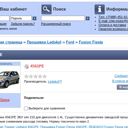
Ваш кабинет
Поиск
Информа
Tел: +7(988) 451-41
E-mail: chip-motor@m
ация
Забыли пароль?
Расширенный поиск
Оплата и доставка
мнить меня
Гарантия возврата 
ая страница
Прошивки Ledokol
Ford
Fusion Fiesta
E
величить
4S61PE
Сообщить
В список 
Производитель:
Ledokol™
В ко
Поделиться:
Цена
Выберите для сравнения
ка 4S61PE ЭБУ sim 210 для двигателя 1.4L. Существенно динамичнее заводской прош
рым снижением расхода топлива. Нормы токсичности евро 2.
ип Тюнинг Ledokol 4S61PE
,
Прошивка Fusion Fiesta 4S61PE
,
ЛЕДОКОЛ Fusion Fiesta si