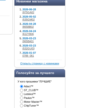
Новинки магазина
2026-06-28
I975GA02
2026-05-02
I535GM02
2026-04-28
I865BB02
2026-04-24
I612TB06
2026-03-23
I965BA01
2026-03-23
I532GU03
2026-01-07
0788_061
Открыть страницу с новинками
Голосуйте за лучшего
У кого прошивки "ЛУЧШИЕ"
Adact™
ST_CLUB™
Ledokol™
Paulus™
Motor Master™
ChipTuner™