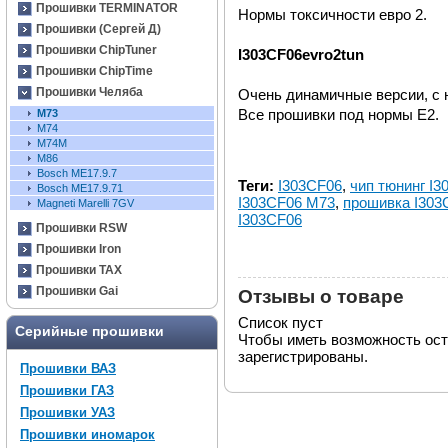
Прошивки TERMINATOR
Нормы токсичности евро 2.
Прошивки (Сергей Д)
Прошивки ChipTuner
I303CF06evro2tun
Прошивки ChipTime
Прошивки Челяба
Очень динамичные версии, с 
Все прошивки под нормы Е2.
М73
M74
M74M
M86
Bosch ME17.9.7
Теги:
I303CF06
,
чип тюнинг I
Bosch ME17.9.71
I303CF06 М73
,
прошивка I303
Magneti Marelli 7GV
I303CF06
Прошивки RSW
Прошивки Iron
Прошивки TAX
Прошивки Gai
Отзывы о товаре
Список пуст
Серийные прошивки
Чтобы иметь возможность ос
зарегистрированы.
Прошивки ВАЗ
Прошивки ГАЗ
Прошивки УАЗ
Прошивки иномарок