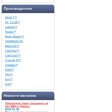
Производители
ADACT™
ST_CLUB™
Ledokol™
Paulus™
Motor Master™
TERMINATOR
Motorsoft™
ChipTime™
ChipTuner™
(Сергей Д)™
Chelaba™
RSW™
TAX™
Iron™
Gai™
Новости магазина
Обновлено пакет прошивок на
эбу M86 от Paulus.
2019-01-30