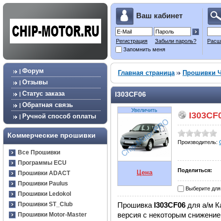
Ваш кабинет
Регистрация
Забыли пароль?
Расш
Запомнить меня
Форум
|
Главная страница
Прошивки 
Отзывы
|
Статус заказа
I303CF06
|
Обратная связь
|
Увеличить
I303CF
Ручной способ оплаты
|
Коммерческие прошивки
Производитель:
Все Прошивки
Программы ECU
Поделиться:
Цена
Прошивки ADACT
Прошивки Paulus
Выберите для
Прошивки Ledokol
Прошивка
I303CF06
для а/м К
Прошивки ST_Club
версия с некоторым снижени
Прошивки Motor-Master