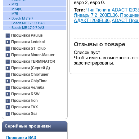
евро 2, евро 0.
М73
Теги:
Чип Тюнинг ADACT I203
М74(K)
М75
Январь 7.2 I203EL36
,
Прошивк
Bosch M 7.9.7
АДАКТ I203EL36
,
ADACT Прош
Bosch ME 17.9.7 ВАЗ
Bosch ME 17.9.7 УАЗ
Прошивки Paulus
Прошивки Ledokol
Отзывы о товаре
Прошивки ST_Club
Список пуст
Прошивки Motor-Master
Чтобы иметь возможность ос
Прошивки TERMINATOR
зарегистрированы.
Прошивки (Сергей Д)
Прошивки ChipTuner
Прошивки ChipTime
Прошивки Челяба
Прошивки RSW
Прошивки Iron
Прошивки TAX
Прошивки Gai
Серийные прошивки
Прошивки ВАЗ