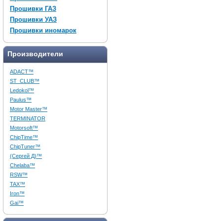
Прошивки ГАЗ
Прошивки УАЗ
Прошивки иномарок
Производители
ADACT™
ST_CLUB™
Ledokol™
Paulus™
Motor Master™
TERMINATOR
Motorsoft™
ChipTime™
ChipTuner™
(Сергей Д)™
Chelaba™
RSW™
TAX™
Iron™
Gai™