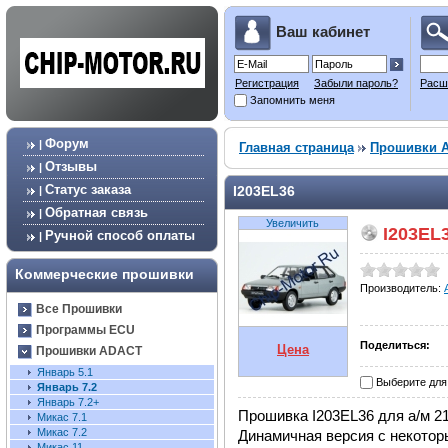
Ваш кабинет
Регистрация
Забыли пароль?
Расш
Запомнить меня
Форум
|
Главная страница
Прошивки 
Отзывы
|
Статус заказа
I203EL36
|
Обратная связь
|
Увеличить
I203EL
Ручной способ оплаты
|
Коммерческие прошивки
Производитель:
Все Прошивки
Программы ECU
Поделиться:
Цена
Прошивки ADACT
Январь 5.1
Выберите для
Январь 7.2
Январь 7.2+
Прошивка I203EL36 для а/м 211
Микас 7.1
Микас 7.2
Динамичная версия с некотор
Микас 11